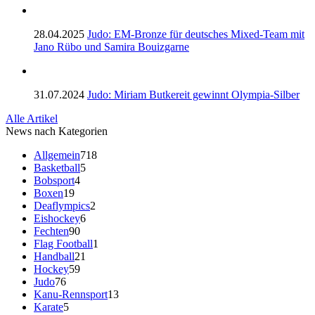
28.04.2025
Judo: EM-Bronze für deutsches Mixed-Team mit
Jano Rübo und Samira Bouizgarne
31.07.2024
Judo: Miriam Butkereit gewinnt Olympia-Silber
Alle Artikel
News nach Kategorien
Allgemein
718
Basketball
5
Bobsport
4
Boxen
19
Deaflympics
2
Eishockey
6
Fechten
90
Flag Football
1
Handball
21
Hockey
59
Judo
76
Kanu-Rennsport
13
Karate
5