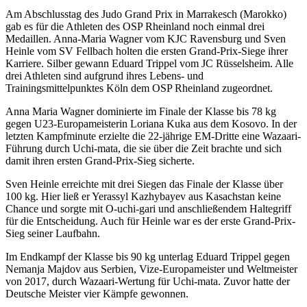
Am Abschlusstag des Judo Grand Prix in Marrakesch (Marokko)
gab es für die Athleten des OSP Rheinland noch einmal drei
Medaillen. Anna-Maria Wagner vom KJC Ravensburg und Sven
Heinle vom SV Fellbach holten die ersten Grand-Prix-Siege ihrer
Karriere. Silber gewann Eduard Trippel vom JC Rüsselsheim. Alle
drei Athleten sind aufgrund ihres Lebens- und
Trainingsmittelpunktes Köln dem OSP Rheinland zugeordnet.
Anna Maria Wagner dominierte im Finale der Klasse bis 78 kg
gegen U23-Europameisterin Loriana Kuka aus dem Kosovo. In der
letzten Kampfminute erzielte die 22-jährige EM-Dritte eine Wazaari-
Führung durch Uchi-mata, die sie über die Zeit brachte und sich
damit ihren ersten Grand-Prix-Sieg sicherte.
Sven Heinle erreichte mit drei Siegen das Finale der Klasse über
100 kg. Hier ließ er Yerassyl Kazhybayev aus Kasachstan keine
Chance und sorgte mit O-uchi-gari und anschließendem Haltegriff
für die Entscheidung. Auch für Heinle war es der erste Grand-Prix-
Sieg seiner Laufbahn.
Im Endkampf der Klasse bis 90 kg unterlag Eduard Trippel gegen
Nemanja Majdov aus Serbien, Vize-Europameister und Weltmeister
von 2017, durch Wazaari-Wertung für Uchi-mata. Zuvor hatte der
Deutsche Meister vier Kämpfe gewonnen.