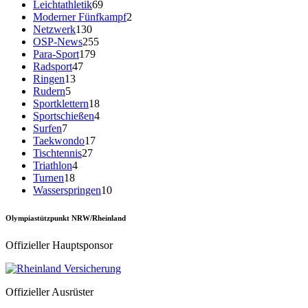
Leichtathletik
69
Moderner Fünfkampf
2
Netzwerk
130
OSP-News
255
Para-Sport
179
Radsport
47
Ringen
13
Rudern
5
Sportklettern
18
Sportschießen
4
Surfen
7
Taekwondo
17
Tischtennis
27
Triathlon
4
Turnen
18
Wasserspringen
10
Olympiastützpunkt NRW/Rheinland
Offizieller Hauptsponsor
Offizieller Ausrüster