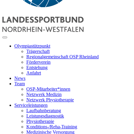
Olympiastützpunkt
Trägerschaft
Regionalgemeinschaft OSP Rheinland
Förderverein
Entstehung
Anfahrt
News
Team
OSP-Mitarbeiter*innen
Netzwerk Medizin
Netzwerk Physiotherapie
Serviceleistungen
Laufbahnberatung
Leistungsdiagnostik
Physiotherapie
Konditions-/Reha-Training
Medizinische Versorgung