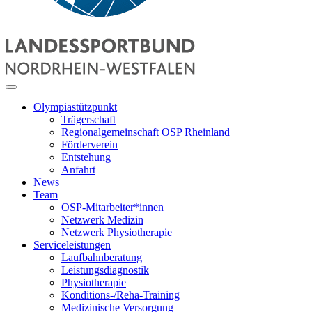
Olympiastützpunkt
Trägerschaft
Regionalgemeinschaft OSP Rheinland
Förderverein
Entstehung
Anfahrt
News
Team
OSP-Mitarbeiter*innen
Netzwerk Medizin
Netzwerk Physiotherapie
Serviceleistungen
Laufbahnberatung
Leistungsdiagnostik
Physiotherapie
Konditions-/Reha-Training
Medizinische Versorgung