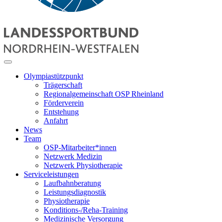
Olympiastützpunkt
Trägerschaft
Regionalgemeinschaft OSP Rheinland
Förderverein
Entstehung
Anfahrt
News
Team
OSP-Mitarbeiter*innen
Netzwerk Medizin
Netzwerk Physiotherapie
Serviceleistungen
Laufbahnberatung
Leistungsdiagnostik
Physiotherapie
Konditions-/Reha-Training
Medizinische Versorgung