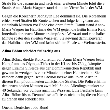
Strafe für die Japanerin und nach einer weiteren Minute folgt die 3.
Strafe. Anna-Maria Wagner stand damit im Viertelfinale der WM.
Gegen die Koreanerin Jeongyun Lee dominiert sie. Die Koreanerin
erhielt zwei Strafen für Runterziehen und folgerichtig dann auch
eineinhalb Minuten vor Ende eine dritte Strafe. Damit stand Anna-
Maria Wagner im Halbfinale der WM gegen die Britin Emma Reid.
Innerhalb der ersten Minute erkämpfte sie Waza-ari und eine halbe
Minute später den zweiten Waza-ari. Sie gewinnt damit souverän
das Halbfinale der WM und krönt sich im Finale zur Weltmeisterin.
Alina Böhm scheidet frühzeitig aus
Alina Böhm, direkte Konkurrentin von Anna-Maria Wagner beim
Kampf um das Olympia-Ticket in der Klasse bis 78 kg, kämpfte
gegen Eiraima Silvestre aus der Dominikanischen Republik und
gewann in weniger als einer Minute mit einer Haltetechnik. Sie
kämpfte dann gegen Beata Pacut-Kloczko aus Polen. Auch in
diesem Kampf dominierten zunächst die Strafen. Die Polin erhält in
den ersten beiden Minuten zwei Mal Shido. Allerdings punktet sie
40 Sekunden vor Schluss auch mit Waza-ari. Eine Festhalte kann
Alina Böhm lösen. Dennoch schafft sie es nicht mehr, diesen Kampf
zu drehen und scheidet aus.
Quelle: Deutscher Judo-Bund