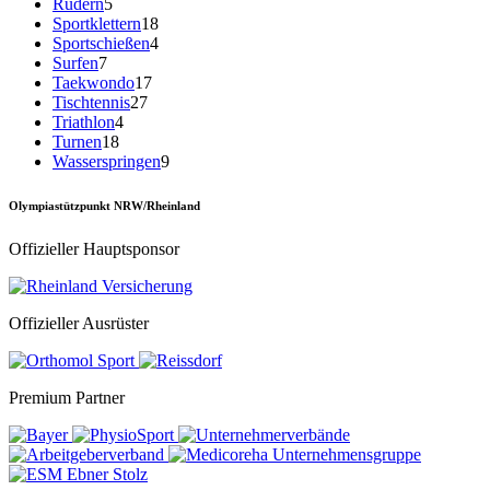
Rudern
5
Sportklettern
18
Sportschießen
4
Surfen
7
Taekwondo
17
Tischtennis
27
Triathlon
4
Turnen
18
Wasserspringen
9
Olympiastützpunkt NRW/Rheinland
Offizieller Hauptsponsor
Offizieller Ausrüster
Premium Partner