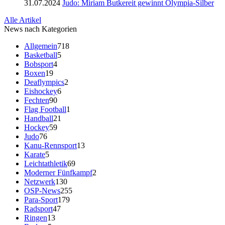
31.07.2024
Judo: Miriam Butkereit gewinnt Olympia-Silber
Alle Artikel
News nach Kategorien
Allgemein
718
Basketball
5
Bobsport
4
Boxen
19
Deaflympics
2
Eishockey
6
Fechten
90
Flag Football
1
Handball
21
Hockey
59
Judo
76
Kanu-Rennsport
13
Karate
5
Leichtathletik
69
Moderner Fünfkampf
2
Netzwerk
130
OSP-News
255
Para-Sport
179
Radsport
47
Ringen
13