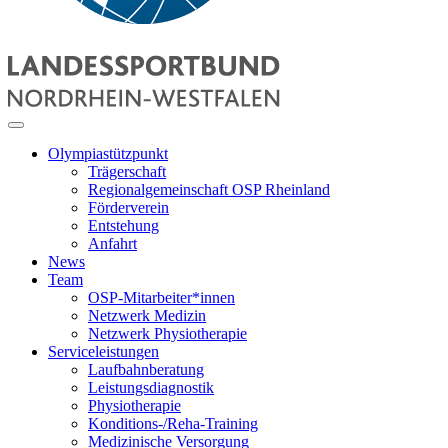
Olympiastützpunkt
Trägerschaft
Regionalgemeinschaft OSP Rheinland
Förderverein
Entstehung
Anfahrt
News
Team
OSP-Mitarbeiter*innen
Netzwerk Medizin
Netzwerk Physiotherapie
Serviceleistungen
Laufbahnberatung
Leistungsdiagnostik
Physiotherapie
Konditions-/Reha-Training
Medizinische Versorgung