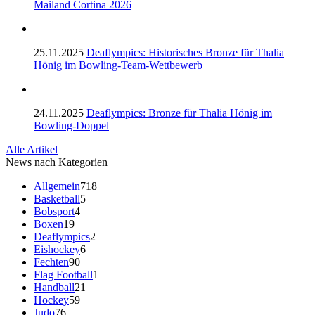
Mailand Cortina 2026
25.11.2025
Deaflympics: Historisches Bronze für Thalia
Hönig im Bowling-Team-Wettbewerb
24.11.2025
Deaflympics: Bronze für Thalia Hönig im
Bowling-Doppel
Alle Artikel
News nach Kategorien
Allgemein
718
Basketball
5
Bobsport
4
Boxen
19
Deaflympics
2
Eishockey
6
Fechten
90
Flag Football
1
Handball
21
Hockey
59
Judo
76