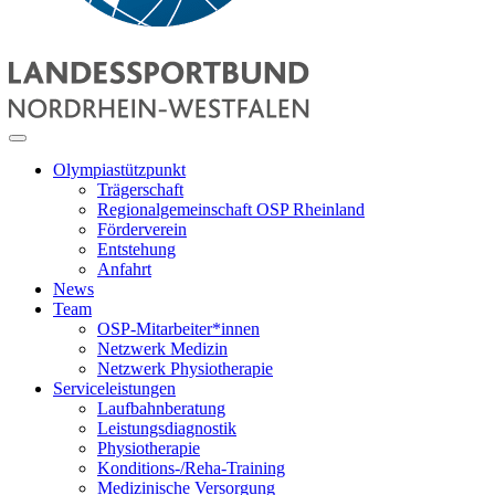
Olympiastützpunkt
Trägerschaft
Regionalgemeinschaft OSP Rheinland
Förderverein
Entstehung
Anfahrt
News
Team
OSP-Mitarbeiter*innen
Netzwerk Medizin
Netzwerk Physiotherapie
Serviceleistungen
Laufbahnberatung
Leistungsdiagnostik
Physiotherapie
Konditions-/Reha-Training
Medizinische Versorgung