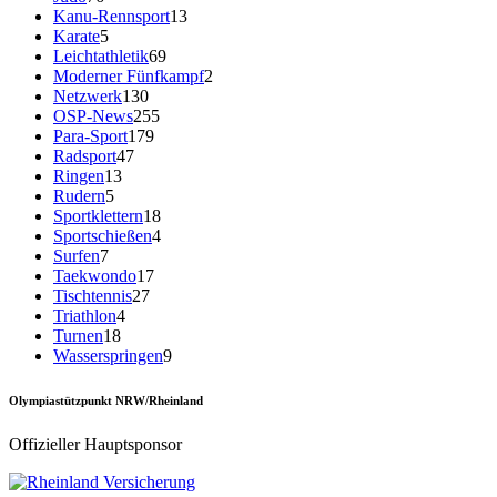
Kanu-Rennsport
13
Karate
5
Leichtathletik
69
Moderner Fünfkampf
2
Netzwerk
130
OSP-News
255
Para-Sport
179
Radsport
47
Ringen
13
Rudern
5
Sportklettern
18
Sportschießen
4
Surfen
7
Taekwondo
17
Tischtennis
27
Triathlon
4
Turnen
18
Wasserspringen
9
Olympiastützpunkt NRW/Rheinland
Offizieller Hauptsponsor