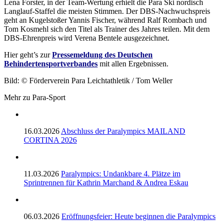
Lena Forster, in der Team-Wertung erhielt die Para Ski nordisch
Langlauf-Staffel die meisten Stimmen. Der DBS-Nachwuchspreis
geht an Kugelstoßer Yannis Fischer, während Ralf Rombach und
Tom Kosmehl sich den Titel als Trainer des Jahres teilen. Mit dem
DBS-Ehrenpreis wird Verena Bentele ausgezeichnet.
Hier geht’s zur
Pressemeldung des Deutschen
Behindertensportverbandes
mit allen Ergebnissen.
Bild: © Förderverein Para Leichtathletik / Tom Weller
Mehr zu Para-Sport
16.03.2026
Abschluss der Paralympics MAILAND
CORTINA 2026
11.03.2026
Paralympics: Undankbare 4. Plätze im
Sprintrennen für Kathrin Marchand & Andrea Eskau
06.03.2026
Eröffnungsfeier: Heute beginnen die Paralympics