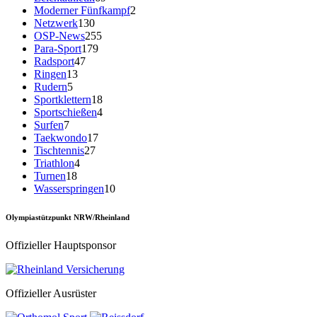
Moderner Fünfkampf
2
Netzwerk
130
OSP-News
255
Para-Sport
179
Radsport
47
Ringen
13
Rudern
5
Sportklettern
18
Sportschießen
4
Surfen
7
Taekwondo
17
Tischtennis
27
Triathlon
4
Turnen
18
Wasserspringen
10
Olympiastützpunkt NRW/Rheinland
Offizieller Hauptsponsor
Offizieller Ausrüster