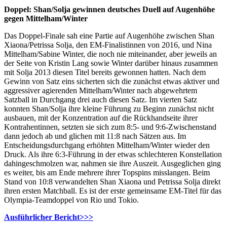
Doppel: Shan/Solja gewinnen deutsches Duell auf Augenhöhe
gegen Mittelham/Winter
Das Doppel-Finale sah eine Partie auf Augenhöhe zwischen Shan
Xiaona/Petrissa Solja, den EM-Finalistinnen von 2016, und Nina
Mittelham/Sabine Winter, die noch nie miteinander, aber jeweils an
der Seite von Kristin Lang sowie Winter darüber hinaus zusammen
mit Solja 2013 diesen Titel bereits gewonnen hatten. Nach dem
Gewinn von Satz eins sicherten sich die zunächst etwas aktiver und
aggressiver agierenden Mittelham/Winter nach abgewehrtem
Satzball in Durchgang drei auch diesen Satz. Im vierten Satz
konnten Shan/Solja ihre kleine Führung zu Beginn zunächst nicht
ausbauen, mit der Konzentration auf die Rückhandseite ihrer
Kontrahentinnen, setzten sie sich zum 8:5- und 9:6-Zwischenstand
dann jedoch ab und glichen mit 11:8 nach Sätzen aus. Im
Entscheidungsdurchgang erhöhten Mittelham/Winter wieder den
Druck. Als ihre 6:3-Führung in der etwas schlechteren Konstellation
dahingeschmolzen war, nahmen sie ihre Auszeit. Ausgeglichen ging
es weiter, bis am Ende mehrere ihrer Topspins misslangen. Beim
Stand von 10:8 verwandelten Shan Xiaona und Petrissa Solja direkt
ihren ersten Matchball. Es ist der erste gemeinsame EM-Titel für das
Olympia-Teamdoppel von Rio und Tokio.
Ausführlicher Bericht>>>