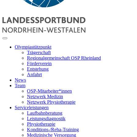
Olympiastützpunkt
Trägerschaft
Regionalgemeinschaft OSP Rheinland
Förderverein
Entstehung
Anfahrt
News
Team
OSP-Mitarbeiter*innen
Netzwerk Medizin
Netzwerk Physiotherapie
Serviceleistungen
Laufbahnberatung
Leistungsdiagnostik
Physiotherapie
Konditions-/Reha-Training
Medizinische Versorgung