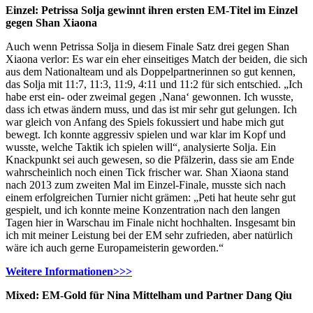
Einzel: Petrissa Solja gewinnt ihren ersten EM-Titel im Einzel
gegen Shan Xiaona
Auch wenn Petrissa Solja in diesem Finale Satz drei gegen Shan
Xiaona verlor: Es war ein eher einseitiges Match der beiden, die sich
aus dem Nationalteam und als Doppelpartnerinnen so gut kennen,
das Solja mit 11:7, 11:3, 11:9, 4:11 und 11:2 für sich entschied. „Ich
habe erst ein- oder zweimal gegen ‚Nana‘ gewonnen. Ich wusste,
dass ich etwas ändern muss, und das ist mir sehr gut gelungen. Ich
war gleich von Anfang des Spiels fokussiert und habe mich gut
bewegt. Ich konnte aggressiv spielen und war klar im Kopf und
wusste, welche Taktik ich spielen will“, analysierte Solja. Ein
Knackpunkt sei auch gewesen, so die Pfälzerin, dass sie am Ende
wahrscheinlich noch einen Tick frischer war. Shan Xiaona stand
nach 2013 zum zweiten Mal im Einzel-Finale, musste sich nach
einem erfolgreichen Turnier nicht grämen: „Peti hat heute sehr gut
gespielt, und ich konnte meine Konzentration nach den langen
Tagen hier in Warschau im Finale nicht hochhalten. Insgesamt bin
ich mit meiner Leistung bei der EM sehr zufrieden, aber natürlich
wäre ich auch gerne Europameisterin geworden.“
Weitere Informationen>>>
Mixed: EM-Gold für Nina Mittelham und Partner Dang Qiu