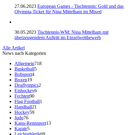
27.06.2023
European Games - Tischtennis: Gold und das
Olympia-Ticket für Nina Mittelham im Mixed
30.05.2023
Tischtennis-WM: Nina Mittelham mit
überzeugendem Auftritt im Einzelwettbewerb
Alle Artikel
News nach Kategorien
Allgemein
718
Basketball
5
Bobsport
4
Boxen
19
Deaflympics
2
Eishockey
6
Fechten
90
Flag Football
1
Handball
21
Hockey
59
Judo
76
Kanu-Rennsport
13
Karate
5
Leichtathletik
69