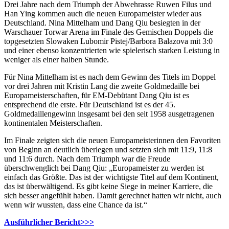
Drei Jahre nach dem Triumph der Abwehrasse Ruwen Filus und
Han Ying kommen auch die neuen Europameister wieder aus
Deutschland. Nina Mittelham und Dang Qiu besiegten in der
Warschauer Torwar Arena im Finale des Gemischen Doppels die
topgesetzten Slowaken Lubomir Pistej/Barbora Balazova mit 3:0
und einer ebenso konzentrierten wie spielerisch starken Leistung in
weniger als einer halben Stunde.
Für Nina Mittelham ist es nach dem Gewinn des Titels im Doppel
vor drei Jahren mit Kristin Lang die zweite Goldmedaille bei
Europameisterschaften, für EM-Debütant Dang Qiu ist es
entsprechend die erste. Für Deutschland ist es der 45.
Goldmedaillengewinn insgesamt bei den seit 1958 ausgetragenen
kontinentalen Meisterschaften.
Im Finale zeigten sich die neuen Europameisterinnen den Favoriten
von Beginn an deutlich überlegen und setzten sich mit 11:9, 11:8
und 11:6 durch. Nach dem Triumph war die Freude
überschwenglich bei Dang Qiu: „Europameister zu werden ist
einfach das Größte. Das ist der wichtigste Titel auf dem Kontinent,
das ist überwältigend. Es gibt keine Siege in meiner Karriere, die
sich besser angefühlt haben. Damit gerechnet hatten wir nicht, auch
wenn wir wussten, dass eine Chance da ist.“
Ausführlicher Bericht>>>