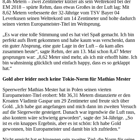
8,46 Metern – zwei Zentimeter kürzer als sein Weltrekord bei der
EM 2018 – spürte Rehm, dass etwas Großes in der Luft lag: Mit
8,62 Metern verbesserte der 32-Jährige vom TSV Bayer 04
Leverkusen seinen Weltrekord um 14 Zentimeter und holte dadurch
seinen vierten Europameister-Titel im Weitsprung.
„Es war eine tolle Stimmung und es hat viel Spaß gemacht. Ich bin
perfekt aufs Brett gekommen und habe kaum was verschenkt, dann
ein guter Absprung, eine gute Lage in der Luft – da kam alles
zusammen heute“, sagte Rehm, der am 13. Mai schon 8,47 Meter
gesprungen war: „8,62 Meter sind mehr, als ich mir erhofft hätte. Ich
bin wahnsinnig glücklich und einfach happy, dass es so geklappt
hat.“
Gold aber leider noch keine Tokio-Norm für Mathias Mester
Speerwerfer Mathias Mester hat in Polen seinen vierten
Europameister-Titel erobert: Mit 36,31 Metern distanzierte er den
Kroaten Vladimir Gaspar um 29 Zentimeter und freute sich über
Gold. „Ich habe gut angefangen und mich dann im zweiten Versuch
auf die Siegerweite gesteigert. Danach war irgendwie die Luft raus,
also kontern wäre schwierig geworden“, sagte der 34-Jährige. „So
ist es ein knappes Ergebnis, aber es ist schön: Ich habe Gold
gewonnen, bin Europameister und damit bin ich zufrieden.“
Nicht erreicht hat er hingegen sein zweites Ziel: die Norm für seine