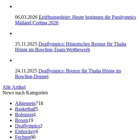
06.03.2026
Eröffnungsfeier: Heute beginnen die Paralympics
Mailand Cortina 2026
25.11.2025
Deaflympics: Historisches Bronze für Thalia
Hönig im Bowling-Team-Wettbewerb
24.11.2025
Deaflympics: Bronze für Thalia Hönig im
Bowling-Doppel
Alle Artikel
News nach Kategorien
Allgemein
718
Basketball
5
Bobsport
4
Boxen
19
Deaflympics
2
Eishockey
6
Fechten
90