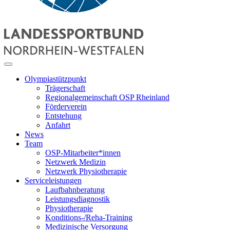
Olympiastützpunkt
Trägerschaft
Regionalgemeinschaft OSP Rheinland
Förderverein
Entstehung
Anfahrt
News
Team
OSP-Mitarbeiter*innen
Netzwerk Medizin
Netzwerk Physiotherapie
Serviceleistungen
Laufbahnberatung
Leistungsdiagnostik
Physiotherapie
Konditions-/Reha-Training
Medizinische Versorgung