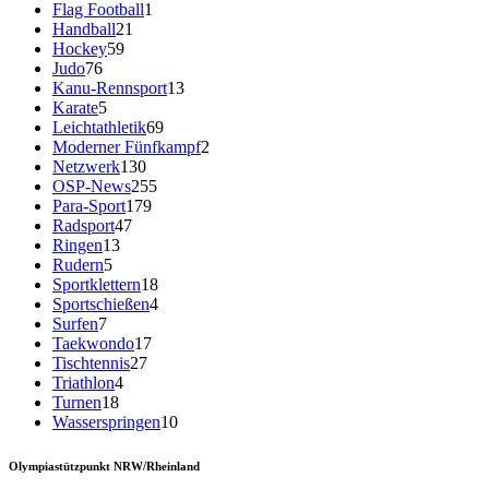
Flag Football
1
Handball
21
Hockey
59
Judo
76
Kanu-Rennsport
13
Karate
5
Leichtathletik
69
Moderner Fünfkampf
2
Netzwerk
130
OSP-News
255
Para-Sport
179
Radsport
47
Ringen
13
Rudern
5
Sportklettern
18
Sportschießen
4
Surfen
7
Taekwondo
17
Tischtennis
27
Triathlon
4
Turnen
18
Wasserspringen
10
Olympiastützpunkt NRW/Rheinland