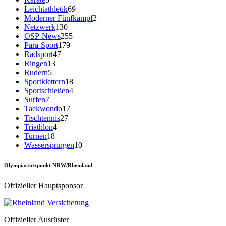
Leichtathletik
69
Moderner Fünfkampf
2
Netzwerk
130
OSP-News
255
Para-Sport
179
Radsport
47
Ringen
13
Rudern
5
Sportklettern
18
Sportschießen
4
Surfen
7
Taekwondo
17
Tischtennis
27
Triathlon
4
Turnen
18
Wasserspringen
10
Olympiastützpunkt NRW/Rheinland
Offizieller Hauptsponsor
Offizieller Ausrüster