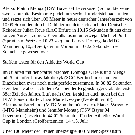
Aleixo-Platini Menga (TSV Bayer 04 Leverkusen) schraubte seine
zwei Jahre alte Bestmarke gleich um sechs Hundertstel nach unten
und setzte sich über 100 Meter in neuer deutscher Jahresbestzeit von
10,09 Sekunden durch. Dahinter meldete sich auch der Deutsche
Rekordler Julian Reus (LAC Erfurt) in 10,15 Sekunden fit aus einer
kurzen Auszeit zurück. Ebenfalls rasant unterwegs: Michael Pohl
(Sprintteam Wetzlar; 10,23 sec) und Patrick Domogala (MTG
Mannheim; 10,24 sec), der im Vorlauf in 10,22 Sekunden der
Schnellste gewesen war.
Staffeln testen für den Athletics World Cup
Im Quartett mit der Staffel brachten Domogala, Reus und Menga
mit Startläufer Lucas Jakubczyk (SCC Berlin) ihre schnellen
Einzelzeiten zwar noch nicht perfekt zusammen. In 38,82 Sekunden
erzielten sie aber nach dem Aus bei der Regensburger Gala die erste
38er Zeit des Jahres. Luft nach oben ist sicher auch noch bei der
DLV-Frauen-Staffel: Lisa-Marie Kwayie (Neuköllner SF),
Alexandra Burghardt (MTG Mannheim), Jessica-Bianca Wessolly
(MTG Mannheim) und Jennifer Montag (TSV Bayer 04
Leverkusen) testeten in 44,05 Sekunden für den Athletics World
Cup in London (Großbritannien; 14./15. Juli).
Über 100 Meter der Frauen überzeugte 400-Meter-Spezialistin