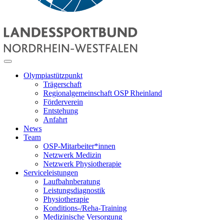
Olympiastützpunkt
Trägerschaft
Regionalgemeinschaft OSP Rheinland
Förderverein
Entstehung
Anfahrt
News
Team
OSP-Mitarbeiter*innen
Netzwerk Medizin
Netzwerk Physiotherapie
Serviceleistungen
Laufbahnberatung
Leistungsdiagnostik
Physiotherapie
Konditions-/Reha-Training
Medizinische Versorgung