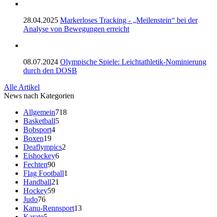
28.04.2025
Markerloses Tracking - „Meilenstein“ bei der
Analyse von Bewegungen erreicht
08.07.2024
Olympische Spiele: Leichtathletik-Nominierung
durch den DOSB
Alle Artikel
News nach Kategorien
Allgemein
718
Basketball
5
Bobsport
4
Boxen
19
Deaflympics
2
Eishockey
6
Fechten
90
Flag Football
1
Handball
21
Hockey
59
Judo
76
Kanu-Rennsport
13
Karate
5