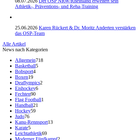
08.07.2026
Der OSP NRW/Rheinland erweitert sein
Athletik-, Präventions- und Reha-Training
25.06.2026
Karen Rückert & Dr. Moritz Anderten verstärken
das OSP-Team
Alle Artikel
News nach Kategorien
Allgemein
718
Basketball
5
Bobsport
4
Boxen
19
Deaflympics
2
Eishockey
6
Fechten
90
Flag Football
1
Handball
21
Hockey
59
Judo
76
Kanu-Rennsport
13
Karate
5
Leichtathletik
69
Moderner Fünfkampf
2