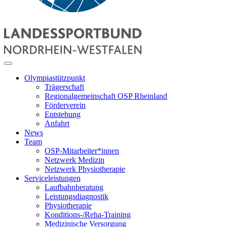
Olympiastützpunkt
Trägerschaft
Regionalgemeinschaft OSP Rheinland
Förderverein
Entstehung
Anfahrt
News
Team
OSP-Mitarbeiter*innen
Netzwerk Medizin
Netzwerk Physiotherapie
Serviceleistungen
Laufbahnberatung
Leistungsdiagnostik
Physiotherapie
Konditions-/Reha-Training
Medizinische Versorgung