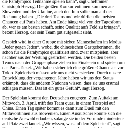
die Paralympics-Teilnahme spielen kann“, sagt Cheftrainer
Christoph Herzog. Die größten Konkurrentinnen kommen aus
Slowenien und der Ukraine, auch den Iran sollte man auf der
Rechnung haben. „Die drei Teams und wir dürften die meisten
Chancen auf Paris haben. Am Ende hängt viel von der Tagesform
ab, wer es am besten schafft, seine Qualität aufs Feld zu bringen“,
betont Herzog, der sein Team gut aufgestellt sieht.
Gespielt wird in einer Gruppe mit sieben Mannschaften im Modus
„Jeder gegen Jeden“, wobei die chinesischen Gastgeberinnen, die
schon für die Paralympics qualifiziert sind, zwar mitspielen, aber
nachher aus der Wertung gestrichen werden. Die beiden besten
Teams nach der Gruppenphase ziehen ins Finale ein und spielen um
das Paris-Ticket. „Wir haben sicherlich eine größere Chance als vor
Tokio. Spielerisch müssen wir uns nicht verstecken. Durch unsere
Entwicklung der vergangenen Jahre haben wir uns den Status
erkämpft, dass die anderen Nationen wissen, dass sie uns erstmal
schlagen müssen. Das ist ein gutes Gefühl“, sagt Herzog.
Der Spielplan kommt den Deutschen entgegen. Zum Auftakt am
Mittwoch, 3. April, trifft das Team quasi in einem Testspiel auf
China. Einen Tag später kommt es dann zum Duell mit den
Mitfavoritinnen aus Slowenien. Einen Ausrutscher könnte sich die
deutsche Auswahl erlauben, solange sie in der Vorrunde mindestens
auf Platz zwei landet. „Wir wissen, was auf dem Spiel steht“, sagt