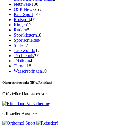
Netzwerk
130
OSP-News
255
Para-Sport
179
Radsport
47
Ringen
13
Rudern
5
Sportklettern
18
Sportschießen
4
Surfen
7
Taekwondo
17
Tischtennis
27
Triathlon
4
Turnen
18
Wasserspringen
10
Olympiastützpunkt NRW/Rheinland
Offizieller Hauptsponsor
Offizieller Ausrüster