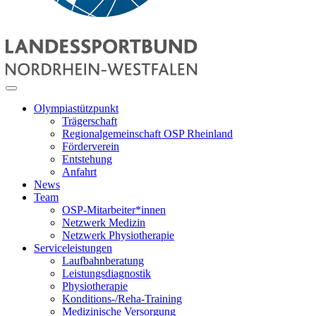
Olympiastützpunkt
Trägerschaft
Regionalgemeinschaft OSP Rheinland
Förderverein
Entstehung
Anfahrt
News
Team
OSP-Mitarbeiter*innen
Netzwerk Medizin
Netzwerk Physiotherapie
Serviceleistungen
Laufbahnberatung
Leistungsdiagnostik
Physiotherapie
Konditions-/Reha-Training
Medizinische Versorgung