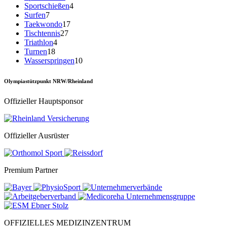
Sportschießen
4
Surfen
7
Taekwondo
17
Tischtennis
27
Triathlon
4
Turnen
18
Wasserspringen
10
Olympiastützpunkt NRW/Rheinland
Offizieller Hauptsponsor
Offizieller Ausrüster
Premium Partner
OFFIZIELLES MEDIZINZENTRUM