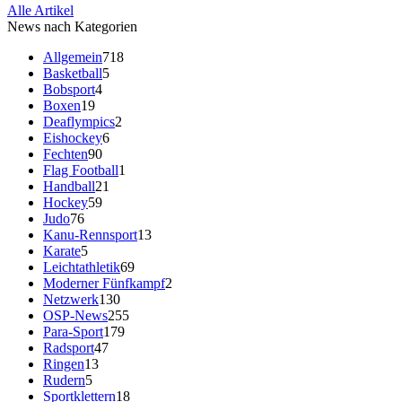
Alle Artikel
News nach Kategorien
Allgemein
718
Basketball
5
Bobsport
4
Boxen
19
Deaflympics
2
Eishockey
6
Fechten
90
Flag Football
1
Handball
21
Hockey
59
Judo
76
Kanu-Rennsport
13
Karate
5
Leichtathletik
69
Moderner Fünfkampf
2
Netzwerk
130
OSP-News
255
Para-Sport
179
Radsport
47
Ringen
13
Rudern
5
Sportklettern
18