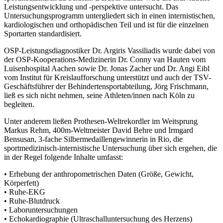
Leistungsentwicklung und -perspektive untersucht. Das
Untersuchungsprogramm untergliedert sich in einen internistischen,
kardiologischen und orthopädischen Teil und ist für die einzelnen
Sportarten standardisiert.
OSP-Leistungsdiagnostiker Dr. Argiris Vassiliadis wurde dabei von
der OSP-Kooperations-Medizinerin Dr. Conny van Hauten vom
Luisenhospital Aachen sowie Dr. Jonas Zacher und Dr. Angi Eibl
vom Institut für Kreislaufforschung unterstützt und auch der TSV-
Geschäftsführer der Behindertensportabteilung, Jörg Frischmann,
ließ es sich nicht nehmen, seine Athleten/innen nach Köln zu
begleiten.
Unter anderem ließen Prothesen-Weltrekordler im Weitsprung
Markus Rehm, 400m-Weltmeister David Behre und Irmgard
Bensusan, 3-fache Silbermedaillengewinnerin in Rio, die
sportmedizinisch-internistische Untersuchung über sich ergehen, die
in der Regel folgende Inhalte umfasst:
• Erhebung der anthropometrischen Daten (Größe, Gewicht,
Körperfett)
• Ruhe-EKG
• Ruhe-Blutdruck
• Laboruntersuchungen
• Echokardiographie (Ultraschalluntersuchung des Herzens)