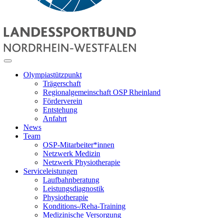
Olympiastützpunkt
Trägerschaft
Regionalgemeinschaft OSP Rheinland
Förderverein
Entstehung
Anfahrt
News
Team
OSP-Mitarbeiter*innen
Netzwerk Medizin
Netzwerk Physiotherapie
Serviceleistungen
Laufbahnberatung
Leistungsdiagnostik
Physiotherapie
Konditions-/Reha-Training
Medizinische Versorgung