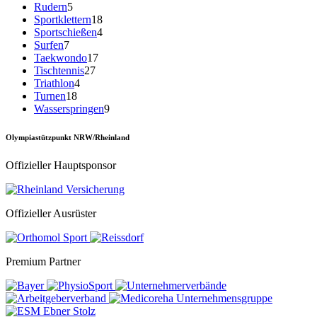
Rudern
5
Sportklettern
18
Sportschießen
4
Surfen
7
Taekwondo
17
Tischtennis
27
Triathlon
4
Turnen
18
Wasserspringen
9
Olympiastützpunkt NRW/Rheinland
Offizieller Hauptsponsor
Offizieller Ausrüster
Premium Partner