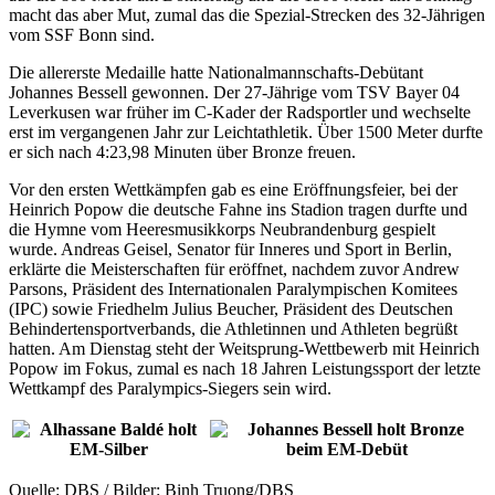
macht das aber Mut, zumal das die Spezial-Strecken des 32-Jährigen
vom SSF Bonn sind.
Die allererste Medaille hatte Nationalmannschafts-Debütant
Johannes Bessell gewonnen. Der 27-Jährige vom TSV Bayer 04
Leverkusen war früher im C-Kader der Radsportler und wechselte
erst im vergangenen Jahr zur Leichtathletik. Über 1500 Meter durfte
er sich nach 4:23,98 Minuten über Bronze freuen.
Vor den ersten Wettkämpfen gab es eine Eröffnungsfeier, bei der
Heinrich Popow die deutsche Fahne ins Stadion tragen durfte und
die Hymne vom Heeresmusikkorps Neubrandenburg gespielt
wurde. Andreas Geisel, Senator für Inneres und Sport in Berlin,
erklärte die Meisterschaften für eröffnet, nachdem zuvor Andrew
Parsons, Präsident des Internationalen Paralympischen Komitees
(IPC) sowie Friedhelm Julius Beucher, Präsident des Deutschen
Behindertensportverbands, die Athletinnen und Athleten begrüßt
hatten. Am Dienstag steht der Weitsprung-Wettbewerb mit Heinrich
Popow im Fokus, zumal es nach 18 Jahren Leistungssport der letzte
Wettkampf des Paralympics-Siegers sein wird.
Quelle: DBS / Bilder: Binh Truong/DBS