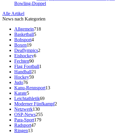
Bowling-Doppel
Alle Artikel
News nach Kategorien
Allgemein
718
Basketball
5
Bobsport
4
Boxen
19
Deaflympics
2
Eishockey
6
Fechten
90
Flag Football
1
Handball
21
Hockey
59
Judo
76
Kanu-Rennsport
13
Karate
5
Leichtathletik
69
Moderner Fünfkampf
2
Netzwerk
130
OSP-News
255
Para-Sport
179
Radsport
47
Ringen
13