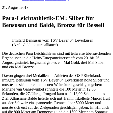
21. August 2018
Para-Leichtathletik-EM: Silber für
Bensusan und Baldé, Bronze für Bessell
Irmgard Bensusan vom TSV Bayer 04 Leverkusen
(Archivbild: picture alliance)
Die deutschen Para Leichtathleten sind mit teilweise überraschenden
Ergebnissen in die Heim-Europameisterschaft vom 20. bis 26.
August gestartet. Insgesamt gab es ein Mal Gold, drei Mal Silber
und ein Mal Bronze.
Davon gingen drei Medaillen an Athleten des OSP Rheinland.
Irmgard Bensusan vom TSV Bayer 04 Leverkusen holte Silber und
musste sie sich nur einem neuen Weltrekord geschlagen geben:
Marlene van Gansewinkel sprintete die 100 Meter in 12,85
Sekunden, die 27-Jährige Irmgard kam nach 13,09 Sekunden ins
Ziel. Alhassane Baldé lieferte sich mit Trainingskollege Marcel Hug
aus der Schweiz ein spannendes Rennen über 5000 Meter und
musste sich erst auf der Zielgeraden geschlagen geben. Im Hinblick
auf die 800 Meter am Donnerstag und die 1500 Meter am Sonntag