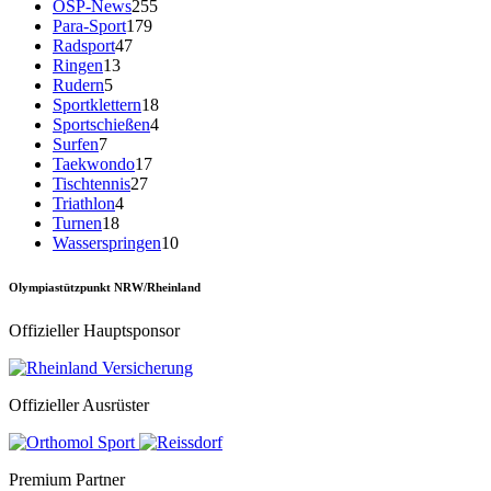
OSP-News
255
Para-Sport
179
Radsport
47
Ringen
13
Rudern
5
Sportklettern
18
Sportschießen
4
Surfen
7
Taekwondo
17
Tischtennis
27
Triathlon
4
Turnen
18
Wasserspringen
10
Olympiastützpunkt NRW/Rheinland
Offizieller Hauptsponsor
Offizieller Ausrüster
Premium Partner