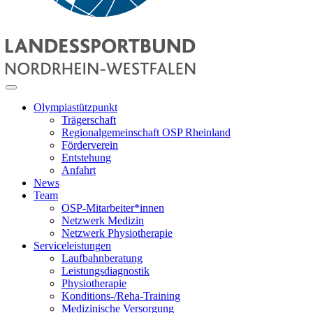
Olympiastützpunkt
Trägerschaft
Regionalgemeinschaft OSP Rheinland
Förderverein
Entstehung
Anfahrt
News
Team
OSP-Mitarbeiter*innen
Netzwerk Medizin
Netzwerk Physiotherapie
Serviceleistungen
Laufbahnberatung
Leistungsdiagnostik
Physiotherapie
Konditions-/Reha-Training
Medizinische Versorgung