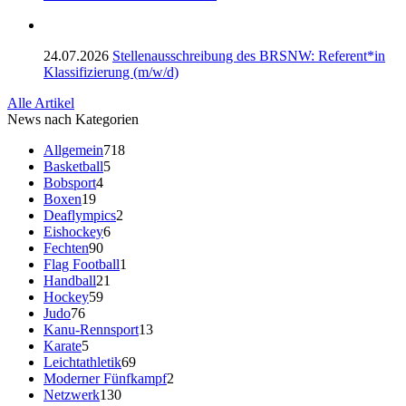
24.07.2026
Stellenausschreibung des BRSNW: Referent*in
Klassifizierung (m/w/d)
Alle Artikel
News nach Kategorien
Allgemein
718
Basketball
5
Bobsport
4
Boxen
19
Deaflympics
2
Eishockey
6
Fechten
90
Flag Football
1
Handball
21
Hockey
59
Judo
76
Kanu-Rennsport
13
Karate
5
Leichtathletik
69
Moderner Fünfkampf
2
Netzwerk
130