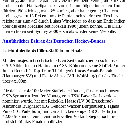
Führung, aber machte dann zu viele individuelle Fehler, die kurz vor
und nach der Halbzeitpause zu zum Teil unnötigen indischen Toren
führten. Plötzlich lag man 3:5 zurück, aber hatte genug Chancen
und insgesamt 13 Ecken, um die Partie noch zu drehen. Doch es
reichte nur zum 4:5 durch Lukas Windfeder, so dass am Ende Indien
über die erste Medaille seit Moskau 1980 jubeln konnte. Die DHB-
Herren holen seit Sydney 2000 erstmals wieder keine Medaille.
Ausführlicher Beitrag des Deutschen Hockey-Bundes
Leichtathletik: 4x100m-Staffeln im Finale
Mit der insgesamt sechstschnellsten Zeit qualifizierten sich unser
OSP-Athlet Joshua Hartmann (ASV Köln) und seine Staffel-Partner
Julian Reus (LC Top Team Thüringen), Lucas Ansah-Peprah
(Hamburger SV) und Deniz Almas (VfL Wolfsburg) für das Finale
über 4x100m.
Die deutsche 4×100 Meter Staffel der Frauen, für die auch unsere
OSP-Sprinterin Jennifer Montag vom TSV Bayer 04 Leverkusen
nominiert wurde, hat mit Rebekka Haase (LV 90 Erzgebirge),
Alexandra Burghardt (LG Gendorf Wacker Burghausen), Tajana
Pinto (LC Paderborn) und Gina Lückenkemper (SCC Berlin) in
42,00 Sekunden einen eindrucksvollen Vorlauf-Sieg eingefahren
und sich für das Finale qualifiziert.