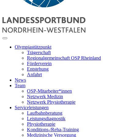
Olympiastützpunkt
Trägerschaft
Regionalgemeinschaft OSP Rheinland
Förderverein
Entstehung
Anfahrt
News
Team
OSP-Mitarbeiter*innen
Netzwerk Medizin
Netzwerk Physiotherapie
Serviceleistungen
Laufbahnberatung
Leistungsdiagnostik
Physiotherapie
Konditions-/Reha-Training
Medizinische Versorgung