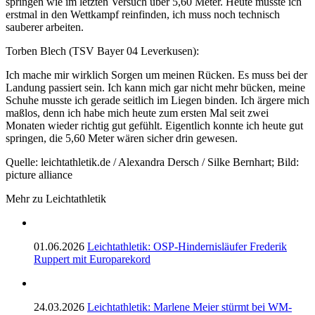
springen wie im letzten Versuch über 5,60 Meter. Heute musste ich
erstmal in den Wettkampf reinfinden, ich muss noch technisch
sauberer arbeiten.
Torben Blech (TSV Bayer 04 Leverkusen):
Ich mache mir wirklich Sorgen um meinen Rücken. Es muss bei der
Landung passiert sein. Ich kann mich gar nicht mehr bücken, meine
Schuhe musste ich gerade seitlich im Liegen binden. Ich ärgere mich
maßlos, denn ich habe mich heute zum ersten Mal seit zwei
Monaten wieder richtig gut gefühlt. Eigentlich konnte ich heute gut
springen, die 5,60 Meter wären sicher drin gewesen.
Quelle: leichtathletik.de / Alexandra Dersch / Silke Bernhart; Bild:
picture alliance
Mehr zu Leichtathletik
01.06.2026
Leichtathletik: OSP-Hindernisläufer Frederik
Ruppert mit Europarekord
24.03.2026
Leichtathletik: Marlene Meier stürmt bei WM-