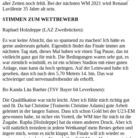
aller Zeiten noch fehlt. Bei der nächsten WM 2021 wird Renaud
Lavillenie 35 Jahre alt sein.
STIMMEN ZUM WETTBEWERB
Raphael Holzdeppe (LAZ Zweibrücken):
Es war keine Absicht, das so spannend zu machen! Ich hätte es
gerne andersrum gehabt. Eigentlich findet das Finale immer am
nächsten Tag statt, dieses Mal haben wir einen Tag Pause, das ist
vielleicht ganz gut für mich. Die Bedingungen waren sehr gut, es
war ziemlich windstill, es ist ein schönes Stadion mit einer guten
Anlage, man kann da hoch springen. Auf der Leinwand habe ich
gesehen, dass ich nach den 5,70 Metern 14. bin. Das war
schwieriger und nervenaufreibender als erhofft.
Bo Kanda Lita Baehre (TSV Bayer 04 Leverkusen):
Die Qualifikation war nicht leicht. Aber ich fühle mich richtig gut
und fit. Da hat Christine [Trainerin Christine Adams] gute Arbeit
geleistet in der langen Saison. Dass ich schon Gold bei der U23-EM
gewonnen habe, ist sicher ein Vorteil, die WM hier für mich ist die
Zugabe. Rapha [Holzdeppe] hat da einen anderen Druck. Aber ich
will natürlich trotzdem in jedem Wettkampf mein Bestes geben und
ärgere mich, wenn es nicht klappt. Im Finale will ich wieder so