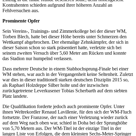
Kontrahenten schieden aufgrund ihrer höheren Anzahl an
Fehlversuchen aus.
Prominente Opfer
Sein Vereins-, Trainings- und Zimmerkollege bei der dieser WM,
Torben Blech, hatte bei dieser Höhe bereits unter Schmerzen den
Wettkampf abgebrochen. Der ehemalige Zehnkämpfer, der sich in
dieser Saison schon so stark präsentiert hatte, verletzte sich bei
seinem zweiten Versuch über 5,60 Meter am Rücken und konnte
das Stadion nur humpelnd verlassen.
Dass mehrere Deutsche in einem Stabhochsprung-Finale bei einer
WM stehen, war auch in der Vergangenheit keine Seltenheit. Zuletzt
war dies in dieser traditionell starken deutschen Disziplin 2015 so,
als Raphael Holzdeppe Silber holte und der inzwischen
zurückgetretene Leverkusener Tobias Scherbarth auf dem siebten
Platz landete.
Die Qualifikation forderte jedoch auch prominente Opfer. Unter
ihnen Weltrekordler Renaud Lavillenie, für den sich der WM-Fluch
fortsetzte. Der Franzose, der nach einer Verletzung wieder zurück
auf dem Weg nach oben war, schied in Doha bei der Sprunghöhe
von 5,70 Metern aus. Der WM-Titel ist der einzige Titel in der
langen Liste von Erfolgen, die dem kleinsten Sechs-Meter-Springer