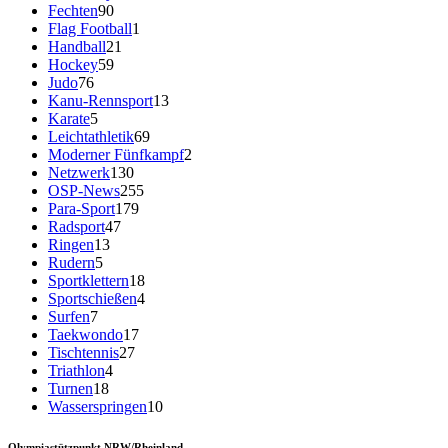
Fechten
90
Flag Football
1
Handball
21
Hockey
59
Judo
76
Kanu-Rennsport
13
Karate
5
Leichtathletik
69
Moderner Fünfkampf
2
Netzwerk
130
OSP-News
255
Para-Sport
179
Radsport
47
Ringen
13
Rudern
5
Sportklettern
18
Sportschießen
4
Surfen
7
Taekwondo
17
Tischtennis
27
Triathlon
4
Turnen
18
Wasserspringen
10
Olympiastützpunkt NRW/Rheinland