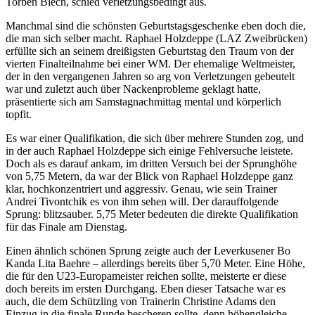
Torben Blech, schied verletzungsbedingt aus.
Manchmal sind die schönsten Geburtstagsgeschenke eben doch die,
die man sich selber macht. Raphael Holzdeppe (LAZ Zweibrücken)
erfüllte sich an seinem dreißigsten Geburtstag den Traum von der
vierten Finalteilnahme bei einer WM. Der ehemalige Weltmeister,
der in den vergangenen Jahren so arg von Verletzungen gebeutelt
war und zuletzt auch über Nackenprobleme geklagt hatte,
präsentierte sich am Samstagnachmittag mental und körperlich
topfit.
Es war einer Qualifikation, die sich über mehrere Stunden zog, und
in der auch Raphael Holzdeppe sich einige Fehlversuche leistete.
Doch als es darauf ankam, im dritten Versuch bei der Sprunghöhe
von 5,75 Metern, da war der Blick von Raphael Holzdeppe ganz
klar, hochkonzentriert und aggressiv. Genau, wie sein Trainer
Andrei Tivontchik es von ihm sehen will. Der darauffolgende
Sprung: blitzsauber. 5,75 Meter bedeuten die direkte Qualifikation
für das Finale am Dienstag.
Einen ähnlich schönen Sprung zeigte auch der Leverkusener Bo
Kanda Lita Baehre – allerdings bereits über 5,70 Meter. Eine Höhe,
die für den U23-Europameister reichen sollte, meisterte er diese
doch bereits im ersten Durchgang. Eben dieser Tatsache war es
auch, die dem Schützling von Trainerin Christine Adams den
Einzug in die finale Runde bescheren sollte, denn höhengleiche