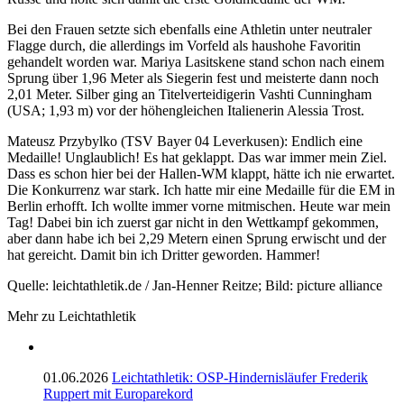
Bei den Frauen setzte sich ebenfalls eine Athletin unter neutraler
Flagge durch, die allerdings im Vorfeld als haushohe Favoritin
gehandelt worden war. Mariya Lasitskene stand schon nach einem
Sprung über 1,96 Meter als Siegerin fest und meisterte dann noch
2,01 Meter. Silber ging an Titelverteidigerin Vashti Cunningham
(USA; 1,93 m) vor der höhengleichen Italienerin Alessia Trost.
Mateusz Przybylko (TSV Bayer 04 Leverkusen): Endlich eine
Medaille! Unglaublich! Es hat geklappt. Das war immer mein Ziel.
Dass es schon hier bei der Hallen-WM klappt, hätte ich nie erwartet.
Die Konkurrenz war stark. Ich hatte mir eine Medaille für die EM in
Berlin erhofft. Ich wollte immer vorne mitmischen. Heute war mein
Tag! Dabei bin ich zuerst gar nicht in den Wettkampf gekommen,
aber dann habe ich bei 2,29 Metern einen Sprung erwischt und der
hat gereicht. Damit bin ich Dritter geworden. Hammer!
Quelle: leichtathletik.de / Jan-Henner Reitze; Bild: picture alliance
Mehr zu Leichtathletik
01.06.2026
Leichtathletik: OSP-Hindernisläufer Frederik
Ruppert mit Europarekord