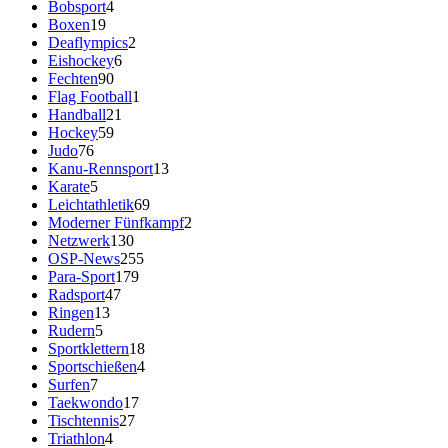
Bobsport
4
Boxen
19
Deaflympics
2
Eishockey
6
Fechten
90
Flag Football
1
Handball
21
Hockey
59
Judo
76
Kanu-Rennsport
13
Karate
5
Leichtathletik
69
Moderner Fünfkampf
2
Netzwerk
130
OSP-News
255
Para-Sport
179
Radsport
47
Ringen
13
Rudern
5
Sportklettern
18
Sportschießen
4
Surfen
7
Taekwondo
17
Tischtennis
27
Triathlon
4