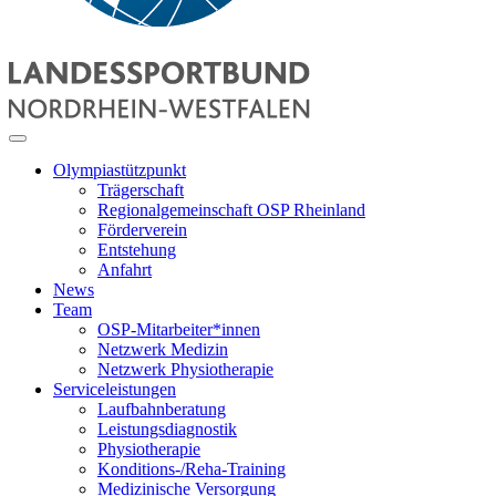
Olympiastützpunkt
Trägerschaft
Regionalgemeinschaft OSP Rheinland
Förderverein
Entstehung
Anfahrt
News
Team
OSP-Mitarbeiter*innen
Netzwerk Medizin
Netzwerk Physiotherapie
Serviceleistungen
Laufbahnberatung
Leistungsdiagnostik
Physiotherapie
Konditions-/Reha-Training
Medizinische Versorgung