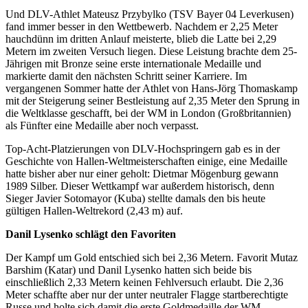
Und DLV-Athlet Mateusz Przybylko (TSV Bayer 04 Leverkusen)
fand immer besser in den Wettbewerb. Nachdem er 2,25 Meter
hauchdünn im dritten Anlauf meisterte, blieb die Latte bei 2,29
Metern im zweiten Versuch liegen. Diese Leistung brachte dem 25-
Jährigen mit Bronze seine erste internationale Medaille und
markierte damit den nächsten Schritt seiner Karriere. Im
vergangenen Sommer hatte der Athlet von Hans-Jörg Thomaskamp
mit der Steigerung seiner Bestleistung auf 2,35 Meter den Sprung in
die Weltklasse geschafft, bei der WM in London (Großbritannien)
als Fünfter eine Medaille aber noch verpasst.
Top-Acht-Platzierungen von DLV-Hochspringern gab es in der
Geschichte von Hallen-Weltmeisterschaften einige, eine Medaille
hatte bisher aber nur einer geholt: Dietmar Mögenburg gewann
1989 Silber. Dieser Wettkampf war außerdem historisch, denn
Sieger Javier Sotomayor (Kuba) stellte damals den bis heute
gültigen Hallen-Weltrekord (2,43 m) auf.
Danil Lysenko schlägt den Favoriten
Der Kampf um Gold entschied sich bei 2,36 Metern. Favorit Mutaz
Barshim (Katar) und Danil Lysenko hatten sich beide bis
einschließlich 2,33 Metern keinen Fehlversuch erlaubt. Die 2,36
Meter schaffte aber nur der unter neutraler Flagge startberechtigte
Russe und holte sich damit die erste Goldmedaille der WM.