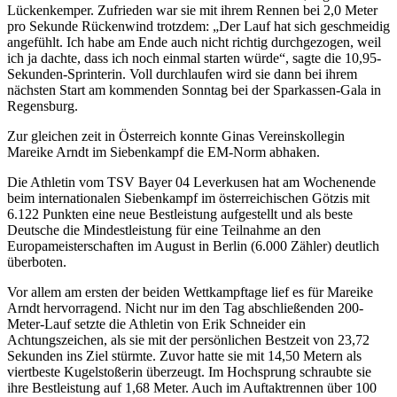
Lückenkemper. Zufrieden war sie mit ihrem Rennen bei 2,0 Meter
pro Sekunde Rückenwind trotzdem: „Der Lauf hat sich geschmeidig
angefühlt. Ich habe am Ende auch nicht richtig durchgezogen, weil
ich ja dachte, dass ich noch einmal starten würde“, sagte die 10,95-
Sekunden-Sprinterin. Voll durchlaufen wird sie dann bei ihrem
nächsten Start am kommenden Sonntag bei der Sparkassen-Gala in
Regensburg.
Zur gleichen zeit in Österreich konnte Ginas Vereinskollegin
Mareike Arndt im Siebenkampf die EM-Norm abhaken.
Die Athletin vom TSV Bayer 04 Leverkusen hat am Wochenende
beim internationalen Siebenkampf im österreichischen Götzis mit
6.122 Punkten eine neue Bestleistung aufgestellt und als beste
Deutsche die Mindestleistung für eine Teilnahme an den
Europameisterschaften im August in Berlin (6.000 Zähler) deutlich
überboten.
Vor allem am ersten der beiden Wettkampftage lief es für Mareike
Arndt hervorragend. Nicht nur im den Tag abschließenden 200-
Meter-Lauf setzte die Athletin von Erik Schneider ein
Achtungszeichen, als sie mit der persönlichen Bestzeit von 23,72
Sekunden ins Ziel stürmte. Zuvor hatte sie mit 14,50 Metern als
viertbeste Kugelstoßerin überzeugt. Im Hochsprung schraubte sie
ihre Bestleistung auf 1,68 Meter. Auch im Auftaktrennen über 100