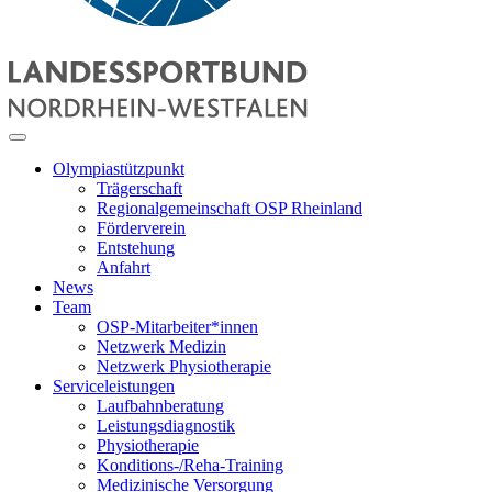
Olympiastützpunkt
Trägerschaft
Regionalgemeinschaft OSP Rheinland
Förderverein
Entstehung
Anfahrt
News
Team
OSP-Mitarbeiter*innen
Netzwerk Medizin
Netzwerk Physiotherapie
Serviceleistungen
Laufbahnberatung
Leistungsdiagnostik
Physiotherapie
Konditions-/Reha-Training
Medizinische Versorgung