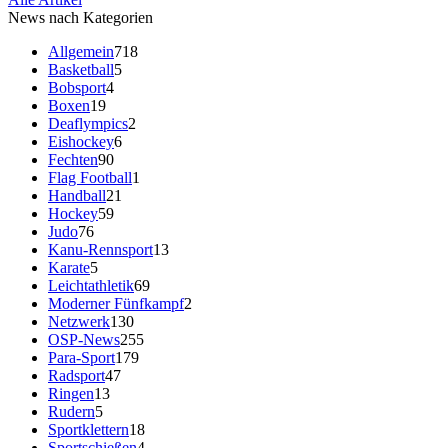
News nach Kategorien
Allgemein
718
Basketball
5
Bobsport
4
Boxen
19
Deaflympics
2
Eishockey
6
Fechten
90
Flag Football
1
Handball
21
Hockey
59
Judo
76
Kanu-Rennsport
13
Karate
5
Leichtathletik
69
Moderner Fünfkampf
2
Netzwerk
130
OSP-News
255
Para-Sport
179
Radsport
47
Ringen
13
Rudern
5
Sportklettern
18
Sportschießen
4