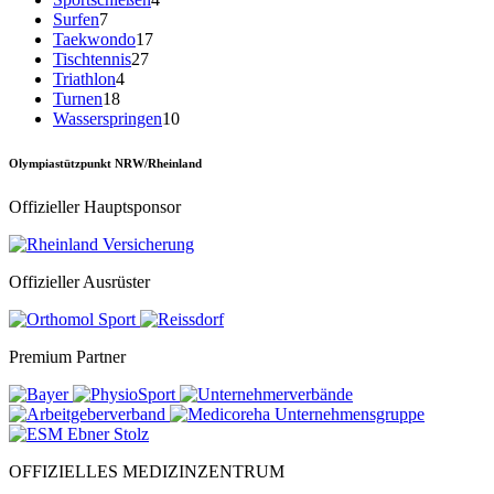
Surfen
7
Taekwondo
17
Tischtennis
27
Triathlon
4
Turnen
18
Wasserspringen
10
Olympiastützpunkt NRW/Rheinland
Offizieller Hauptsponsor
Offizieller Ausrüster
Premium Partner
OFFIZIELLES MEDIZINZENTRUM