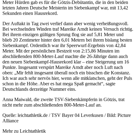
Meter Hürden gab es für die Götzis-Debütantin, die in den beiden
letzten Jahren Deutsche Meisterin im Siebenkampf war, mit 13,42
Sekunden einen Hausrekord.
Der Auftakt in Tag zwei verlief dann aber wenig verheißungsvoll.
Bei wechselnden Winden traf Mareike Arndt keinen Versuch richtig.
Bei ihrem einzigen gültigen Sprung flog sie auf 5,81 Meter und
blieb 20 Zentimeter hinter den 6,01 Metern bei ihrem bislang besten
Siebenkampf. Ordentlich war ihr Speerwurf-Ergebnis von 42,84
Meter. Mit der persönlichen Bestzeit von 2:15,86 Minuten im
abschließenden 800-Meter-Lauf machte die 26-Jährige dann auch
den neuen Siebenkampf-Hausrekord klar – eine Steigerung um 16
Punkte. Insgesamt verspürt Mareike Arndt aber noch Luft nach
oben: „Mir fehlt insgesamt überall noch ein bisschen die Konstanz.
Ich war auch sehr nervös hier, wenn alle mitklatschen, geht der Puls
schon in die Höhe. Aber es hat mega Spaß gemacht“, sagte
Deutschlands derzeitige Nummer eins.
Anna Maiwald, die zweite TSV-Siebenkämpferin in Götzis, trat
nicht mehr zum abschließenden 800-Meter-Lauf an.
Quelle: leichtathletik.de / TSV Bayer 04 Leverkusen / Bild: Picture
Alliance
Mehr zu Leichtathletik