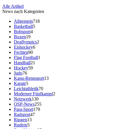
Alle Artikel
News nach Kategorien
Allgemein
718
Basketball
5
Bobsport
4
Boxen
19
Deaflympics
2
Eishockey
6
Fechten
90
Flag Football
1
Handball
21
Hockey
59
Judo
76
Kanu-Rennsport
13
Karate
5
Leichtathletik
70
Moderner Fünfkampf
2
Netzwerk
130
OSP-News
255
Para-Sport
179
Radsport
47
Ringen
13
Rudern
5