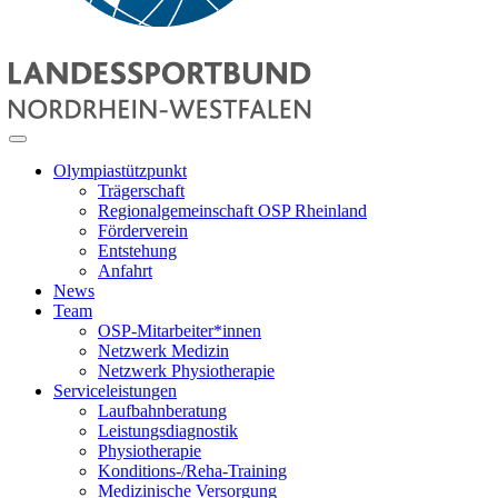
Olympiastützpunkt
Trägerschaft
Regionalgemeinschaft OSP Rheinland
Förderverein
Entstehung
Anfahrt
News
Team
OSP-Mitarbeiter*innen
Netzwerk Medizin
Netzwerk Physiotherapie
Serviceleistungen
Laufbahnberatung
Leistungsdiagnostik
Physiotherapie
Konditions-/Reha-Training
Medizinische Versorgung