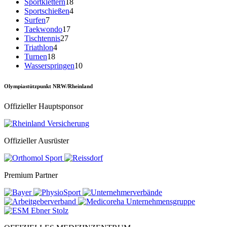
Sportklettern
18
Sportschießen
4
Surfen
7
Taekwondo
17
Tischtennis
27
Triathlon
4
Turnen
18
Wasserspringen
10
Olympiastützpunkt NRW/Rheinland
Offizieller Hauptsponsor
Offizieller Ausrüster
Premium Partner