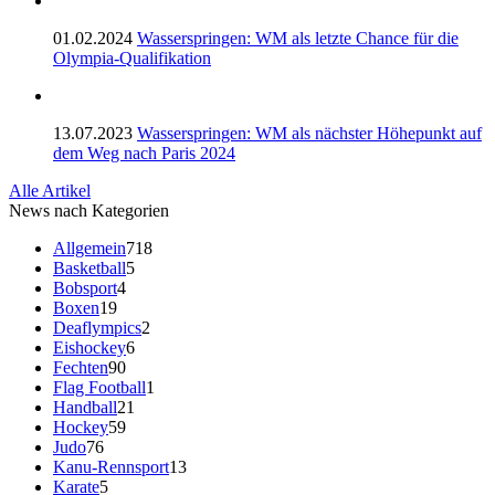
01.02.2024
Wasserspringen: WM als letzte Chance für die
Olympia-Qualifikation
13.07.2023
Wasserspringen: WM als nächster Höhepunkt auf
dem Weg nach Paris 2024
Alle Artikel
News nach Kategorien
Allgemein
718
Basketball
5
Bobsport
4
Boxen
19
Deaflympics
2
Eishockey
6
Fechten
90
Flag Football
1
Handball
21
Hockey
59
Judo
76
Kanu-Rennsport
13
Karate
5