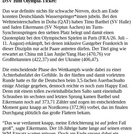
DSV zum Olympia-Ticket:
Das war definitiv nichts für schwache Nerven, doch am Ende
konnten Deutschlands Wasserspringer*innen jubeln. Bei den
Weltmeisterschaften in Doha (QAT) haben Timo Barthel (SV Halle)
und Jaden Eikermann (SV Neptun Aachen) im Turm-
Synchronspringen den siebten Platz belegt und damit einen
Quotenplatz bei den Olympischen Spielen in Paris (FRA/26. Juli –
11. August) erkämpft, bei denen inklusive Gastgeber Frankreich in
dieser Disziplin nur acht Paare antreten dürfen. Der Titel ging wie
erwartet an China mit Lian Junjie/Yang Hao (470,76) vor
Großbritannien (422,37) und der Ukraine (406,47).
Die entscheidende Phase des Wettkampfs wurde dabei zu einer
Achterbahnfahrt der Gefühle. In der fünften und damit vorletzten
Runde hatte es für die Deutschen beim 3,5-fachen Auerbachsalto
einige Abzüge gegeben, dennoch reichte es noch zum Happy End.
Denn mit einem tollen zweieinhalbfachen Salto samt eineinhalb
Schrauben im sechsten und letzten Sprung kamen Barthel und
Eikermann noch auf 373,71 Zähler und zogen im entscheidenden
Moment ganz knapp an Nordkorea (372,96) vorbei, das im finalen
Durchgang plötzlich das große Flattern bekam.
“Das war verdammt knapp, meine Erleichterung ist auf jeden Fall
groß”, sagte Eikermann. Der 18-Jährige hatte lange auf seinen ersten
WM-Einsatz warten müssen. Doch am Ende sprang dabei ein