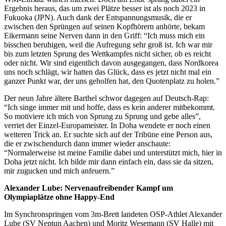
Ergebnis heraus, das um zwei Plätze besser ist als noch 2023 in
Fukuoka (JPN). Auch dank der Entspannungsmusik, die er
zwischen den Sprüngen auf seinen Kopfhörern anhörte, bekam
Eikermann seine Nerven dann in den Griff: “Ich muss mich ein
bisschen beruhigen, weil die Aufregung sehr groß ist. Ich war mir
bis zum letzten Sprung des Wettkampfes nicht sicher, ob es reicht
oder nicht. Wir sind eigentlich davon ausgegangen, dass Nordkorea
uns noch schlägt, wir hatten das Glück, dass es jetzt nicht mal ein
ganzer Punkt war, der uns geholfen hat, den Quotenplatz zu holen.”
Der neun Jahre ältere Barthel schwor dagegen auf Deutsch-Rap:
“Ich singe immer mit und hoffe, dass es kein anderer mitbekommt.
So motiviere ich mich von Sprung zu Sprung und gebe alles”,
verriet der Einzel-Europameister. In Doha wendete er noch einen
weiteren Trick an. Er suchte sich auf der Tribüne eine Person aus,
die er zwischendurch dann immer wieder anschaute:
“Normalerweise ist meine Familie dabei und unterstützt mich, hier in
Doha jetzt nicht. Ich bilde mir dann einfach ein, dass sie da sitzen,
mir zugucken und mich anfeuern.”
Alexander Lube: Nervenaufreibender Kampf um
Olympiaplätze ohne Happy-End
Im Synchronspringen vom 3m-Brett landeten OSP-Athlet Alexander
Lube (SV Neptun Aachen) und Moritz Wesemann (SV Halle) mit