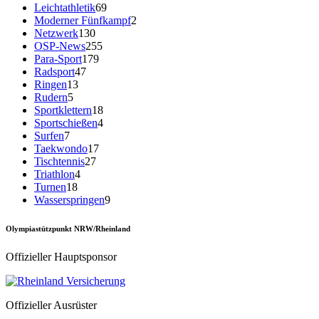
Leichtathletik
69
Moderner Fünfkampf
2
Netzwerk
130
OSP-News
255
Para-Sport
179
Radsport
47
Ringen
13
Rudern
5
Sportklettern
18
Sportschießen
4
Surfen
7
Taekwondo
17
Tischtennis
27
Triathlon
4
Turnen
18
Wasserspringen
9
Olympiastützpunkt NRW/Rheinland
Offizieller Hauptsponsor
Offizieller Ausrüster