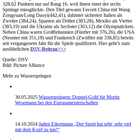
328,62 Punkten nur auf Rang 16, weil ihnen einer der sechs
Sprünge missglückte. Den Titel gewann Favorit China mit Wang
Zongyuan/Long Daoyi(442,41), dahinter sicherten Italien als
Zweiter (384,24), Spanien als Dritter (383,28), Mexiko als Vierter
(383,19) und die Ukraine als Sechster (363,12) die Olympiatickets.
Neben China waren Großbritannien (Fünfter mit 376,26), die USA
(Neunter mit 351,18) und Frankreich (Zwölfter mit 338,85) bereits
seit vergangenem Jahr für die Spiele qualifiziert. Hier geht’s zum
ausführlichen
DSV-Beitrag>>>
Quelle: DSV
Bild: Picture Alliance
Mehr zu Wasserspringen
30.05.2025
Wasserspringen: Doppel-Gold für Moritz
Wesemann bei den Europameisterschaften
14.10.2024
Jaden Eikermann „Der Sport hat sehr, sehr viel
mit dem Kopf zu tun!“