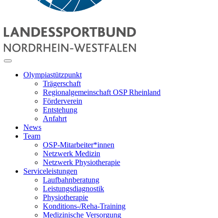
Olympiastützpunkt
Trägerschaft
Regionalgemeinschaft OSP Rheinland
Förderverein
Entstehung
Anfahrt
News
Team
OSP-Mitarbeiter*innen
Netzwerk Medizin
Netzwerk Physiotherapie
Serviceleistungen
Laufbahnberatung
Leistungsdiagnostik
Physiotherapie
Konditions-/Reha-Training
Medizinische Versorgung