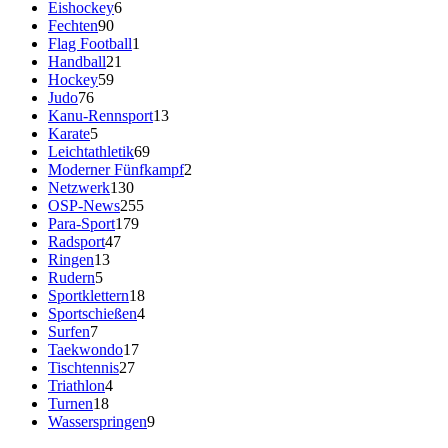
Eishockey
6
Fechten
90
Flag Football
1
Handball
21
Hockey
59
Judo
76
Kanu-Rennsport
13
Karate
5
Leichtathletik
69
Moderner Fünfkampf
2
Netzwerk
130
OSP-News
255
Para-Sport
179
Radsport
47
Ringen
13
Rudern
5
Sportklettern
18
Sportschießen
4
Surfen
7
Taekwondo
17
Tischtennis
27
Triathlon
4
Turnen
18
Wasserspringen
9