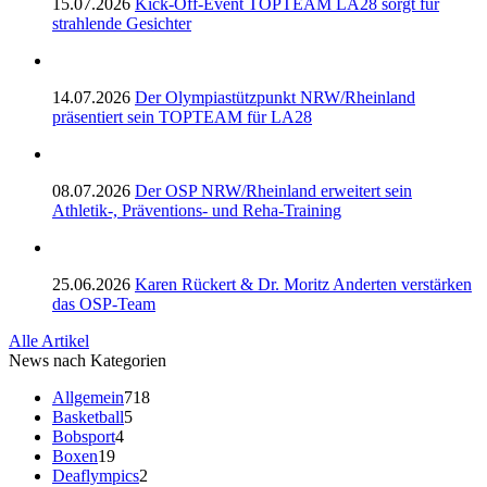
15.07.2026
Kick-Off-Event TOPTEAM LA28 sorgt für
strahlende Gesichter
14.07.2026
Der Olympiastützpunkt NRW/Rheinland
präsentiert sein TOPTEAM für LA28
08.07.2026
Der OSP NRW/Rheinland erweitert sein
Athletik-, Präventions- und Reha-Training
25.06.2026
Karen Rückert & Dr. Moritz Anderten verstärken
das OSP-Team
Alle Artikel
News nach Kategorien
Allgemein
718
Basketball
5
Bobsport
4
Boxen
19
Deaflympics
2