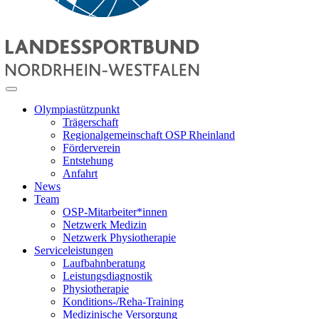
Olympiastützpunkt
Trägerschaft
Regionalgemeinschaft OSP Rheinland
Förderverein
Entstehung
Anfahrt
News
Team
OSP-Mitarbeiter*innen
Netzwerk Medizin
Netzwerk Physiotherapie
Serviceleistungen
Laufbahnberatung
Leistungsdiagnostik
Physiotherapie
Konditions-/Reha-Training
Medizinische Versorgung