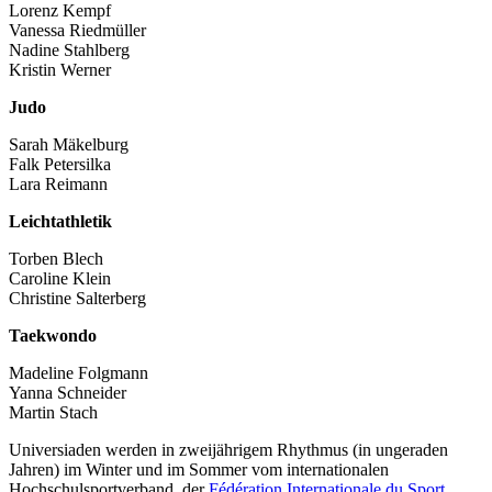
Lorenz Kempf
Vanessa Riedmüller
Nadine Stahlberg
Kristin Werner
Judo
Sarah Mäkelburg
Falk Petersilka
Lara Reimann
Leichtathletik
Torben Blech
Caroline Klein
Christine Salterberg
Taekwondo
Madeline Folgmann
Yanna Schneider
Martin Stach
Universiaden werden in zweijährigem Rhythmus (in ungeraden
Jahren) im Winter und im Sommer vom internationalen
Hochschulsportverband, der
Fédération Internationale du Sport