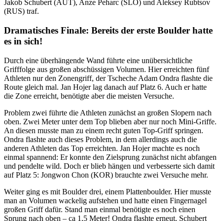
Jakob Schubert (AUT), Anze Peharc (SLO) und Aleksey Rubtsov
(RUS) traf.
Dramatisches Finale: Bereits der erste Boulder hatte
es in sich!
Durch eine überhängende Wand führte eine unübersichtliche
Grifffolge aus großen abschüssigen Volumen. Hier erreichten fünf
Athleten nur den Zonengriff, der Tscheche Adam Ondra flashte die
Route gleich mal. Jan Hojer lag danach auf Platz 6. Auch er hatte
die Zone erreicht, benötigte aber die meisten Versuche.
Problem zwei führte die Athleten zunächst an großen Slopern nach
oben. Zwei Meter unter dem Top blieben aber nur noch Mini-Griffe.
An diesen musste man zu einem recht guten Top-Griff springen.
Ondra flashte auch dieses Problem, in dem allerdings auch die
anderen Athleten das Top erreichten. Jan Hojer machte es noch
einmal spannend: Er konnte den Zielsprung zunächst nicht abfangen
und pendelte wild. Doch er blieb hängen und verbesserte sich damit
auf Platz 5: Jongwon Chon (KOR) brauchte zwei Versuche mehr.
Weiter ging es mit Boulder drei, einem Plattenboulder. Hier musste
man an Volumen wackelig aufstehen und hatte einen Fingernagel
großen Griff dafür. Stand man einmal benötigte es noch einen
Sprung nach oben – ca 1,5 Meter! Ondra flashte erneut, Schubert