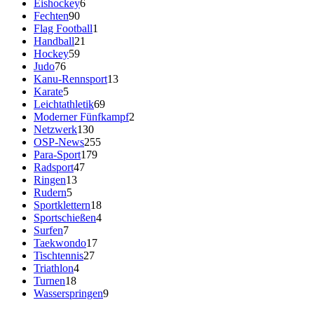
Eishockey
6
Fechten
90
Flag Football
1
Handball
21
Hockey
59
Judo
76
Kanu-Rennsport
13
Karate
5
Leichtathletik
69
Moderner Fünfkampf
2
Netzwerk
130
OSP-News
255
Para-Sport
179
Radsport
47
Ringen
13
Rudern
5
Sportklettern
18
Sportschießen
4
Surfen
7
Taekwondo
17
Tischtennis
27
Triathlon
4
Turnen
18
Wasserspringen
9