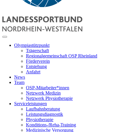
Olympiastützpunkt
Trägerschaft
Regionalgemeinschaft OSP Rheinland
Förderverein
Entstehung
Anfahrt
News
Team
OSP-Mitarbeiter*innen
Netzwerk Medizin
Netzwerk Physiotherapie
Serviceleistungen
Laufbahnberatung
Leistungsdiagnostik
Physiotherapie
Konditions-/Reha-Training
Medizinische Versorgung