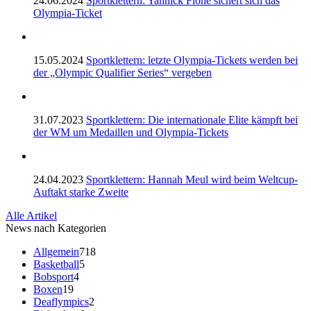
24.06.2024
Sportklettern: Yannick Flohé sichert sich das
Olympia-Ticket
15.05.2024
Sportklettern: letzte Olympia-Tickets werden bei
der „Olympic Qualifier Series“ vergeben
31.07.2023
Sportklettern: Die internationale Elite kämpft bei
der WM um Medaillen und Olympia-Tickets
24.04.2023
Sportklettern: Hannah Meul wird beim Weltcup-
Auftakt starke Zweite
Alle Artikel
News nach Kategorien
Allgemein
718
Basketball
5
Bobsport
4
Boxen
19
Deaflympics
2