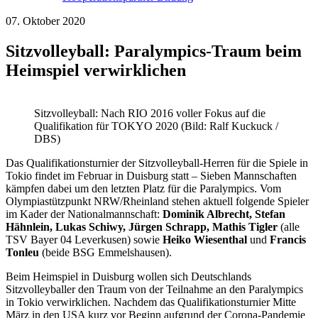
07. Oktober 2020
Sitzvolleyball: Paralympics-Traum beim
Heimspiel verwirklichen
Sitzvolleyball: Nach RIO 2016 voller Fokus auf die
Qualifikation für TOKYO 2020 (Bild: Ralf Kuckuck /
DBS)
Das Qualifikationsturnier der Sitzvolleyball-Herren für die Spiele in
Tokio findet im Februar in Duisburg statt – Sieben Mannschaften
kämpfen dabei um den letzten Platz für die Paralympics. Vom
Olympiastützpunkt NRW/Rheinland stehen aktuell folgende Spieler
im Kader der Nationalmannschaft:
Dominik Albrecht, Stefan
Hähnlein, Lukas Schiwy, Jürgen Schrapp, Mathis Tigler
(alle
TSV Bayer 04 Leverkusen) sowie
Heiko Wiesenthal
und
Francis
Tonleu
(beide BSG Emmelshausen).
Beim Heimspiel in Duisburg wollen sich Deutschlands
Sitzvolleyballer den Traum von der Teilnahme an den Paralympics
in Tokio verwirklichen. Nachdem das Qualifikationsturnier Mitte
März in den USA kurz vor Beginn aufgrund der Corona-Pandemie