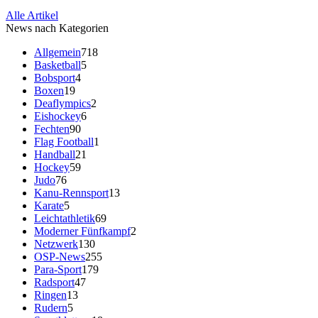
Alle Artikel
News nach Kategorien
Allgemein
718
Basketball
5
Bobsport
4
Boxen
19
Deaflympics
2
Eishockey
6
Fechten
90
Flag Football
1
Handball
21
Hockey
59
Judo
76
Kanu-Rennsport
13
Karate
5
Leichtathletik
69
Moderner Fünfkampf
2
Netzwerk
130
OSP-News
255
Para-Sport
179
Radsport
47
Ringen
13
Rudern
5