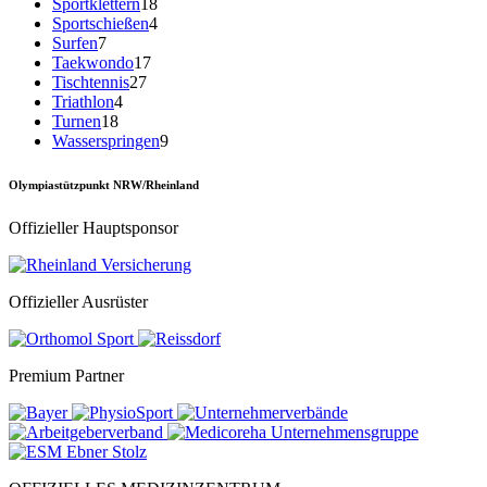
Sportklettern
18
Sportschießen
4
Surfen
7
Taekwondo
17
Tischtennis
27
Triathlon
4
Turnen
18
Wasserspringen
9
Olympiastützpunkt NRW/Rheinland
Offizieller Hauptsponsor
Offizieller Ausrüster
Premium Partner