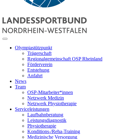
Olympiastützpunkt
Trägerschaft
Regionalgemeinschaft OSP Rheinland
Förderverein
Entstehung
Anfahrt
News
Team
OSP-Mitarbeiter*innen
Netzwerk Medizin
Netzwerk Physiotherapie
Serviceleistungen
Laufbahnberatung
Leistungsdiagnostik
Physiotherapie
Konditions-/Reha-Training
Medizinische Versorgung