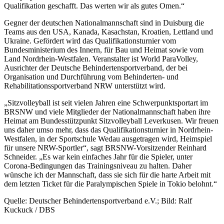
Qualifikation geschafft. Das werten wir als gutes Omen.“
Gegner der deutschen Nationalmannschaft sind in Duisburg die
Teams aus den USA, Kanada, Kasachstan, Kroatien, Lettland und
Ukraine. Gefördert wird das Qualifikationsturnier vom
Bundesministerium des Innern, für Bau und Heimat sowie vom
Land Nordrhein-Westfalen. Veranstalter ist World ParaVolley,
Ausrichter der Deutsche Behindertensportverband, der bei
Organisation und Durchführung vom Behinderten- und
Rehabilitationssportverband NRW unterstützt wird.
„Sitzvolleyball ist seit vielen Jahren eine Schwerpunktsportart im
BRSNW und viele Mitglieder der Nationalmannschaft haben ihre
Heimat am Bundesstützpunkt Sitzvolleyball Leverkusen. Wir freuen
uns daher umso mehr, dass das Qualifikationsturnier in Nordrhein-
Westfalen, in der Sportschule Wedau ausgetragen wird, Heimspiel
für unsere NRW-Sportler“, sagt BRSNW-Vorsitzender Reinhard
Schneider. „Es war kein einfaches Jahr für die Spieler, unter
Corona-Bedingungen das Trainingsniveau zu halten. Daher
wünsche ich der Mannschaft, dass sie sich für die harte Arbeit mit
dem letzten Ticket für die Paralympischen Spiele in Tokio belohnt.“
Quelle: Deutscher Behindertensportverband e.V.; Bild: Ralf
Kuckuck / DBS