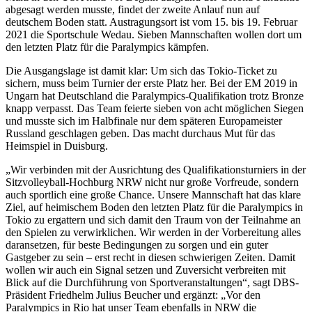
abgesagt werden musste, findet der zweite Anlauf nun auf
deutschem Boden statt. Austragungsort ist vom 15. bis 19. Februar
2021 die Sportschule Wedau. Sieben Mannschaften wollen dort um
den letzten Platz für die Paralympics kämpfen.
Die Ausgangslage ist damit klar: Um sich das Tokio-Ticket zu
sichern, muss beim Turnier der erste Platz her. Bei der EM 2019 in
Ungarn hat Deutschland die Paralympics-Qualifikation trotz Bronze
knapp verpasst. Das Team feierte sieben von acht möglichen Siegen
und musste sich im Halbfinale nur dem späteren Europameister
Russland geschlagen geben. Das macht durchaus Mut für das
Heimspiel in Duisburg.
„Wir verbinden mit der Ausrichtung des Qualifikationsturniers in der
Sitzvolleyball-Hochburg NRW nicht nur große Vorfreude, sondern
auch sportlich eine große Chance. Unsere Mannschaft hat das klare
Ziel, auf heimischem Boden den letzten Platz für die Paralympics in
Tokio zu ergattern und sich damit den Traum von der Teilnahme an
den Spielen zu verwirklichen. Wir werden in der Vorbereitung alles
daransetzen, für beste Bedingungen zu sorgen und ein guter
Gastgeber zu sein – erst recht in diesen schwierigen Zeiten. Damit
wollen wir auch ein Signal setzen und Zuversicht verbreiten mit
Blick auf die Durchführung von Sportveranstaltungen“, sagt DBS-
Präsident Friedhelm Julius Beucher und ergänzt: „Vor den
Paralympics in Rio hat unser Team ebenfalls in NRW die