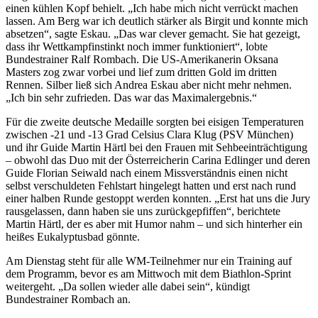
einen kühlen Kopf behielt. „Ich habe mich nicht verrückt machen
lassen. Am Berg war ich deutlich stärker als Birgit und konnte mich
absetzen“, sagte Eskau. „Das war clever gemacht. Sie hat gezeigt,
dass ihr Wettkampfinstinkt noch immer funktioniert“, lobte
Bundestrainer Ralf Rombach. Die US-Amerikanerin Oksana
Masters zog zwar vorbei und lief zum dritten Gold im dritten
Rennen. Silber ließ sich Andrea Eskau aber nicht mehr nehmen.
„Ich bin sehr zufrieden. Das war das Maximalergebnis.“
Für die zweite deutsche Medaille sorgten bei eisigen Temperaturen
zwischen -21 und -13 Grad Celsius Clara Klug (PSV München)
und ihr Guide Martin Härtl bei den Frauen mit Sehbeeinträchtigung
– obwohl das Duo mit der Österreicherin Carina Edlinger und deren
Guide Florian Seiwald nach einem Missverständnis einen nicht
selbst verschuldeten Fehlstart hingelegt hatten und erst nach rund
einer halben Runde gestoppt werden konnten. „Erst hat uns die Jury
rausgelassen, dann haben sie uns zurückgepfiffen“, berichtete
Martin Härtl, der es aber mit Humor nahm – und sich hinterher ein
heißes Eukalyptusbad gönnte.
Am Dienstag steht für alle WM-Teilnehmer nur ein Training auf
dem Programm, bevor es am Mittwoch mit dem Biathlon-Sprint
weitergeht. „Da sollen wieder alle dabei sein“, kündigt
Bundestrainer Rombach an.