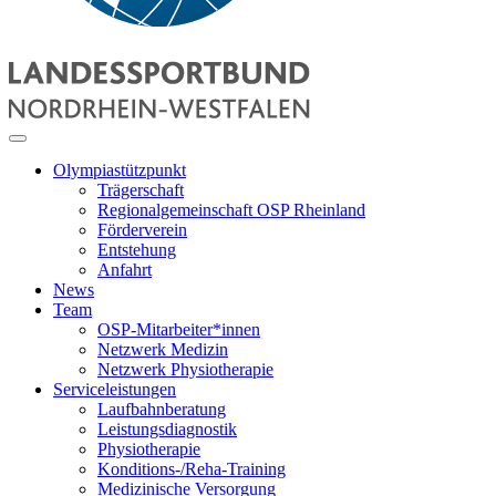
Olympiastützpunkt
Trägerschaft
Regionalgemeinschaft OSP Rheinland
Förderverein
Entstehung
Anfahrt
News
Team
OSP-Mitarbeiter*innen
Netzwerk Medizin
Netzwerk Physiotherapie
Serviceleistungen
Laufbahnberatung
Leistungsdiagnostik
Physiotherapie
Konditions-/Reha-Training
Medizinische Versorgung