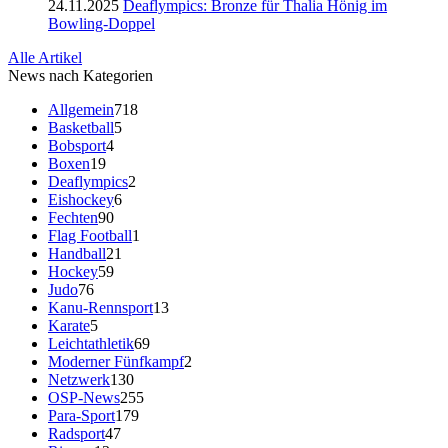
24.11.2025
Deaflympics: Bronze für Thalia Hönig im
Bowling-Doppel
Alle Artikel
News nach Kategorien
Allgemein
718
Basketball
5
Bobsport
4
Boxen
19
Deaflympics
2
Eishockey
6
Fechten
90
Flag Football
1
Handball
21
Hockey
59
Judo
76
Kanu-Rennsport
13
Karate
5
Leichtathletik
69
Moderner Fünfkampf
2
Netzwerk
130
OSP-News
255
Para-Sport
179
Radsport
47