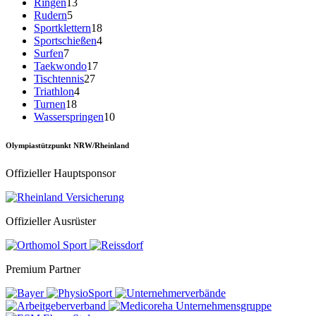
Ringen
13
Rudern
5
Sportklettern
18
Sportschießen
4
Surfen
7
Taekwondo
17
Tischtennis
27
Triathlon
4
Turnen
18
Wasserspringen
10
Olympiastützpunkt NRW/Rheinland
Offizieller Hauptsponsor
Offizieller Ausrüster
Premium Partner