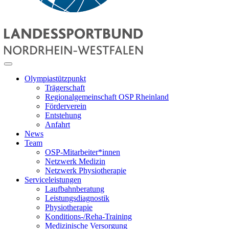
Olympiastützpunkt
Trägerschaft
Regionalgemeinschaft OSP Rheinland
Förderverein
Entstehung
Anfahrt
News
Team
OSP-Mitarbeiter*innen
Netzwerk Medizin
Netzwerk Physiotherapie
Serviceleistungen
Laufbahnberatung
Leistungsdiagnostik
Physiotherapie
Konditions-/Reha-Training
Medizinische Versorgung