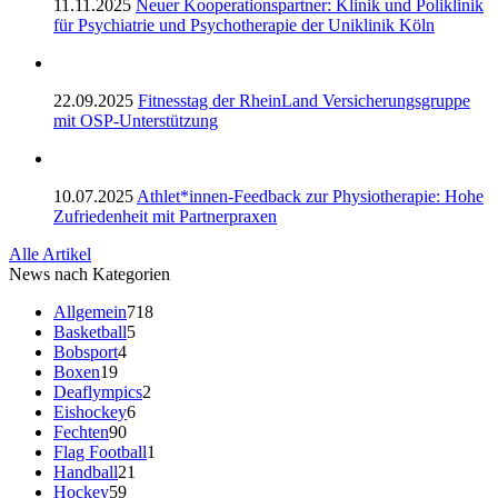
11.11.2025
Neuer Kooperationspartner: Klinik und Poliklinik
für Psychiatrie und Psychotherapie der Uniklinik Köln
22.09.2025
Fitnesstag der RheinLand Versicherungsgruppe
mit OSP-Unterstützung
10.07.2025
Athlet*innen-Feedback zur Physiotherapie: Hohe
Zufriedenheit mit Partnerpraxen
Alle Artikel
News nach Kategorien
Allgemein
718
Basketball
5
Bobsport
4
Boxen
19
Deaflympics
2
Eishockey
6
Fechten
90
Flag Football
1
Handball
21
Hockey
59