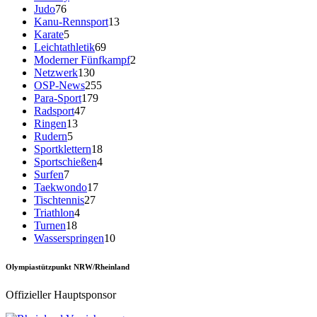
Judo
76
Kanu-Rennsport
13
Karate
5
Leichtathletik
69
Moderner Fünfkampf
2
Netzwerk
130
OSP-News
255
Para-Sport
179
Radsport
47
Ringen
13
Rudern
5
Sportklettern
18
Sportschießen
4
Surfen
7
Taekwondo
17
Tischtennis
27
Triathlon
4
Turnen
18
Wasserspringen
10
Olympiastützpunkt NRW/Rheinland
Offizieller Hauptsponsor