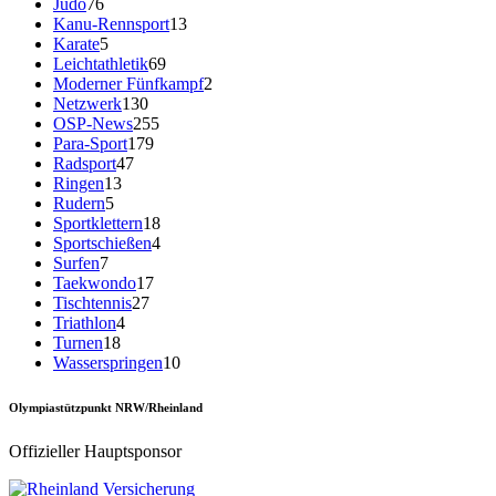
Judo
76
Kanu-Rennsport
13
Karate
5
Leichtathletik
69
Moderner Fünfkampf
2
Netzwerk
130
OSP-News
255
Para-Sport
179
Radsport
47
Ringen
13
Rudern
5
Sportklettern
18
Sportschießen
4
Surfen
7
Taekwondo
17
Tischtennis
27
Triathlon
4
Turnen
18
Wasserspringen
10
Olympiastützpunkt NRW/Rheinland
Offizieller Hauptsponsor