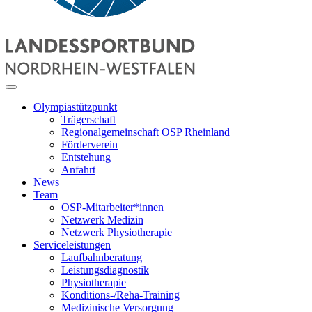
Olympiastützpunkt
Trägerschaft
Regionalgemeinschaft OSP Rheinland
Förderverein
Entstehung
Anfahrt
News
Team
OSP-Mitarbeiter*innen
Netzwerk Medizin
Netzwerk Physiotherapie
Serviceleistungen
Laufbahnberatung
Leistungsdiagnostik
Physiotherapie
Konditions-/Reha-Training
Medizinische Versorgung