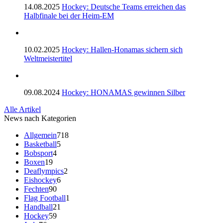
14.08.2025
Hockey: Deutsche Teams erreichen das
Halbfinale bei der Heim-EM
10.02.2025
Hockey: Hallen-Honamas sichern sich
Weltmeistertitel
09.08.2024
Hockey: HONAMAS gewinnen Silber
Alle Artikel
News nach Kategorien
Allgemein
718
Basketball
5
Bobsport
4
Boxen
19
Deaflympics
2
Eishockey
6
Fechten
90
Flag Football
1
Handball
21
Hockey
59