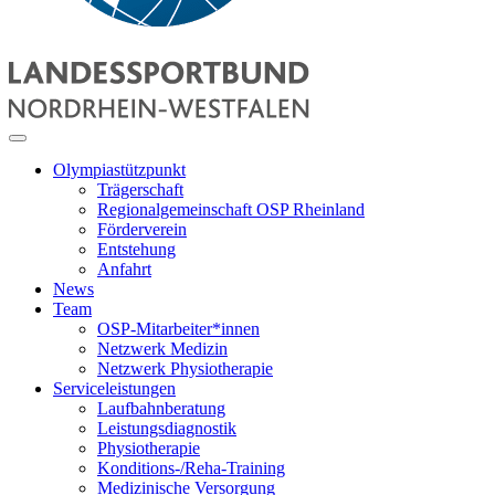
Olympiastützpunkt
Trägerschaft
Regionalgemeinschaft OSP Rheinland
Förderverein
Entstehung
Anfahrt
News
Team
OSP-Mitarbeiter*innen
Netzwerk Medizin
Netzwerk Physiotherapie
Serviceleistungen
Laufbahnberatung
Leistungsdiagnostik
Physiotherapie
Konditions-/Reha-Training
Medizinische Versorgung