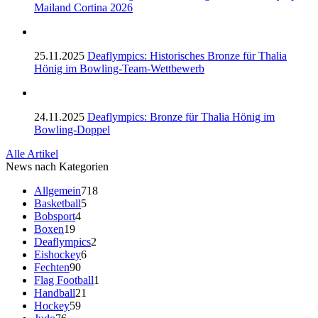
Mailand Cortina 2026
25.11.2025
Deaflympics: Historisches Bronze für Thalia
Hönig im Bowling-Team-Wettbewerb
24.11.2025
Deaflympics: Bronze für Thalia Hönig im
Bowling-Doppel
Alle Artikel
News nach Kategorien
Allgemein
718
Basketball
5
Bobsport
4
Boxen
19
Deaflympics
2
Eishockey
6
Fechten
90
Flag Football
1
Handball
21
Hockey
59