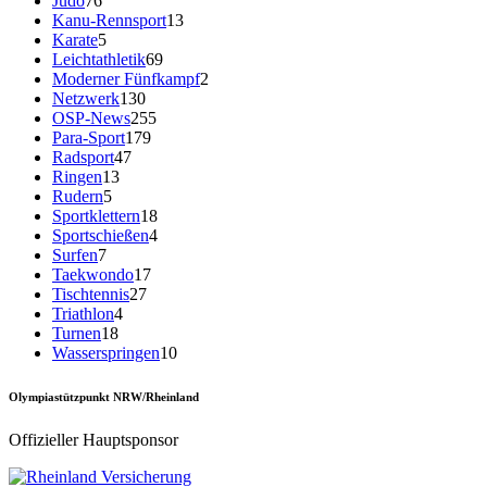
Judo
76
Kanu-Rennsport
13
Karate
5
Leichtathletik
69
Moderner Fünfkampf
2
Netzwerk
130
OSP-News
255
Para-Sport
179
Radsport
47
Ringen
13
Rudern
5
Sportklettern
18
Sportschießen
4
Surfen
7
Taekwondo
17
Tischtennis
27
Triathlon
4
Turnen
18
Wasserspringen
10
Olympiastützpunkt NRW/Rheinland
Offizieller Hauptsponsor