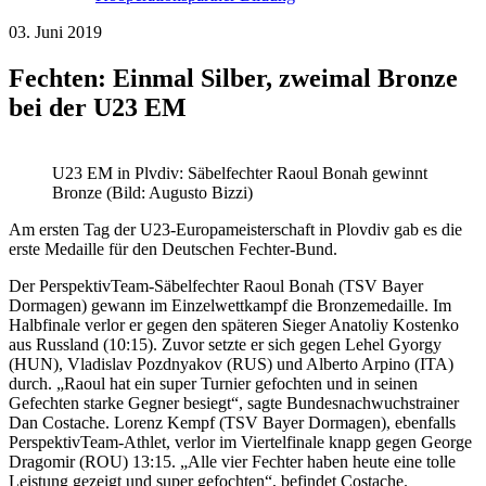
03. Juni 2019
Fechten: Einmal Silber, zweimal Bronze
bei der U23 EM
U23 EM in Plvdiv: Säbelfechter Raoul Bonah gewinnt
Bronze (Bild: Augusto Bizzi)
Am ersten Tag der U23-Europameisterschaft in Plovdiv gab es die
erste Medaille für den Deutschen Fechter-Bund.
Der PerspektivTeam-Säbelfechter Raoul Bonah (TSV Bayer
Dormagen) gewann im Einzelwettkampf die Bronzemedaille. Im
Halbfinale verlor er gegen den späteren Sieger Anatoliy Kostenko
aus Russland (10:15). Zuvor setzte er sich gegen Lehel Gyorgy
(HUN), Vladislav Pozdnyakov (RUS) und Alberto Arpino (ITA)
durch. „Raoul hat ein super Turnier gefochten und in seinen
Gefechten starke Gegner besiegt“, sagte Bundesnachwuchstrainer
Dan Costache. Lorenz Kempf (TSV Bayer Dormagen), ebenfalls
PerspektivTeam-Athlet, verlor im Viertelfinale knapp gegen George
Dragomir (ROU) 13:15. „Alle vier Fechter haben heute eine tolle
Leistung gezeigt und super gefochten“, befindet Costache.