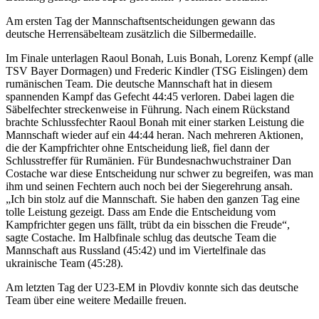
Am ersten Tag der Mannschaftsentscheidungen gewann das
deutsche Herrensäbelteam zusätzlich die Silbermedaille.
Im Finale unterlagen Raoul Bonah, Luis Bonah, Lorenz Kempf (alle
TSV Bayer Dormagen) und Frederic Kindler (TSG Eislingen) dem
rumänischen Team. Die deutsche Mannschaft hat in diesem
spannenden Kampf das Gefecht 44:45 verloren. Dabei lagen die
Säbelfechter streckenweise in Führung. Nach einem Rückstand
brachte Schlussfechter Raoul Bonah mit einer starken Leistung die
Mannschaft wieder auf ein 44:44 heran. Nach mehreren Aktionen,
die der Kampfrichter ohne Entscheidung ließ, fiel dann der
Schlusstreffer für Rumänien. Für Bundesnachwuchstrainer Dan
Costache war diese Entscheidung nur schwer zu begreifen, was man
ihm und seinen Fechtern auch noch bei der Siegerehrung ansah.
„Ich bin stolz auf die Mannschaft. Sie haben den ganzen Tag eine
tolle Leistung gezeigt. Dass am Ende die Entscheidung vom
Kampfrichter gegen uns fällt, trübt da ein bisschen die Freude“,
sagte Costache. Im Halbfinale schlug das deutsche Team die
Mannschaft aus Russland (45:42) und im Viertelfinale das
ukrainische Team (45:28).
Am letzten Tag der U23-EM in Plovdiv konnte sich das deutsche
Team über eine weitere Medaille freuen.