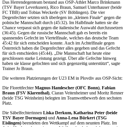
Das Herrendegenteam bestand aus OSP-Athlet Marco Brinkmann
(TSV Bayer Leverkusen), Rico Braun, Samuel Unterhauser (beide
FC TBB) und Tobias Weckerle (SV Böblingen). Die vier
Degenfechter setzten sich überlegen im „kleinen Finale“ gegen die
polnische Mannschaft durch (45:32). Im Halbfinale hatten sie die
Chance verpasst sich gegen die italienische Auswahl durchzusetzen
(36:45). Gegen die russische Mannschaft gab es bereits ein
spannendes Gefecht im Viertelfinale, welches das deutsche Team
45:42 für sich entscheiden konnte. Auch im Achtelfinale gegen
Österreich haben die Degenfechter alles gegeben und das Gefecht
für sich entschieden (45:44). „Die Mannschaft hat heute eine
geschlossen starke Leistung gezeigt. Über alle Gefechte hinweg
haben sie klasse gefochten und sich gegenzeitig unterstützt“, sagte
Trainer Jo Braun.
Die weiteren Platzierungen der U23 EM in Plovdiv aus OSP-Sicht:
Die Florettfechter
Magnus Hamlescher (OFC Bonn)
,
Fabian
Braun (FSV Klarenthal)
, Ciaran Veitenheimer und Moritz Renner
(beide TSG Weinheim) belegten im Teamwettbewerb den sechsten
Platz.
Die Säbelfechterinnen
Liska Derkum, Katharina Peter (beide
TSV Bayer Dormagen)
und
Anna-Lena Bürkert (TSG
Eislingen)
beendeten den Wettkampf auf dem neunten Platz. Im