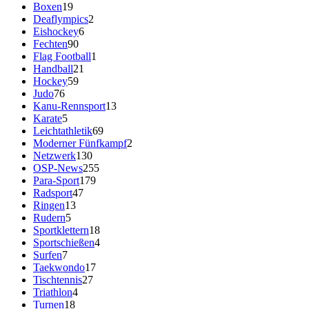
Boxen
19
Deaflympics
2
Eishockey
6
Fechten
90
Flag Football
1
Handball
21
Hockey
59
Judo
76
Kanu-Rennsport
13
Karate
5
Leichtathletik
69
Moderner Fünfkampf
2
Netzwerk
130
OSP-News
255
Para-Sport
179
Radsport
47
Ringen
13
Rudern
5
Sportklettern
18
Sportschießen
4
Surfen
7
Taekwondo
17
Tischtennis
27
Triathlon
4
Turnen
18