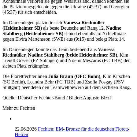
Achtelfinale verloren sie gegen Weißrussland, danach konnten sie
die Platzierungsgefechte gegen die Ukraine (45:37) und Georgien
(45:37) für sich entscheiden.
Im Damendegen platzierte sich
Vanessa Riedmüller
(Heidenheimer SB)
als beste Deutsche auf Rang 12.
Nadine
Stahlberg (Heidenheimer SB)
schied ebenfalls im Achtelfinale
gegen Elvira Martensson (SWE) aus (9:15) und belegt Platz 14.
Im Damendegen konnte das Team bestehend aus
Vanessa
Riedmüller, Nadine Stahlberg (beide Heidenheimer SB)
, Kim
Treudt-Gösser (FZ Solingen) und Noemi Meszaros (FC TBB) den
siebten Platz erkämpfen.
Die Florettfechterinnen
Julia Braun (OFC Bonn)
, Kim Kirschen
(SC Berlin), Leandra Behr (FC TBB) und Zsofia Posgay (PSV
Stuttgart) beendeten den Teamwettbewerb auf dem sechsten Rang.
Quelle: Deutscher Fechter-Bund / Bilder: Augusto Bizzi
Mehr zu Fechten
22.06.2026
Fechten: EM- Bronze für die deutschen Florett-
Herren