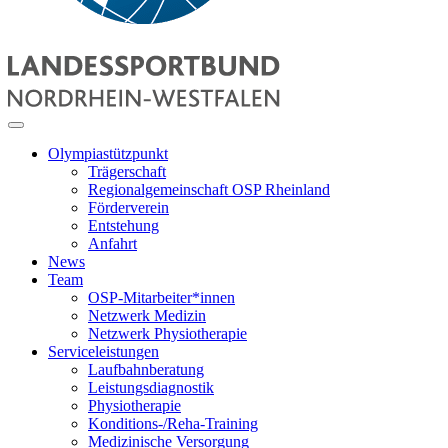
Olympiastützpunkt
Trägerschaft
Regionalgemeinschaft OSP Rheinland
Förderverein
Entstehung
Anfahrt
News
Team
OSP-Mitarbeiter*innen
Netzwerk Medizin
Netzwerk Physiotherapie
Serviceleistungen
Laufbahnberatung
Leistungsdiagnostik
Physiotherapie
Konditions-/Reha-Training
Medizinische Versorgung