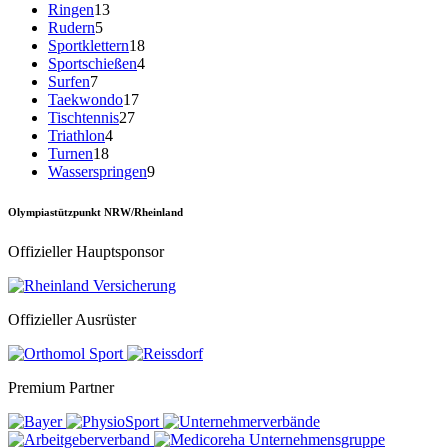
Ringen
13
Rudern
5
Sportklettern
18
Sportschießen
4
Surfen
7
Taekwondo
17
Tischtennis
27
Triathlon
4
Turnen
18
Wasserspringen
9
Olympiastützpunkt NRW/Rheinland
Offizieller Hauptsponsor
Offizieller Ausrüster
Premium Partner