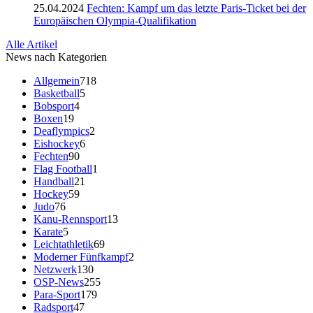
25.04.2024
Fechten: Kampf um das letzte Paris-Ticket bei der
Europäischen Olympia-Qualifikation
Alle Artikel
News nach Kategorien
Allgemein
718
Basketball
5
Bobsport
4
Boxen
19
Deaflympics
2
Eishockey
6
Fechten
90
Flag Football
1
Handball
21
Hockey
59
Judo
76
Kanu-Rennsport
13
Karate
5
Leichtathletik
69
Moderner Fünfkampf
2
Netzwerk
130
OSP-News
255
Para-Sport
179
Radsport
47