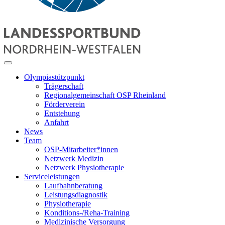
Olympiastützpunkt
Trägerschaft
Regionalgemeinschaft OSP Rheinland
Förderverein
Entstehung
Anfahrt
News
Team
OSP-Mitarbeiter*innen
Netzwerk Medizin
Netzwerk Physiotherapie
Serviceleistungen
Laufbahnberatung
Leistungsdiagnostik
Physiotherapie
Konditions-/Reha-Training
Medizinische Versorgung