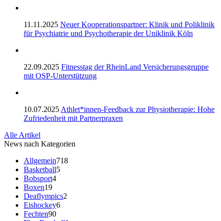
11.11.2025
Neuer Kooperationspartner: Klinik und Poliklinik
für Psychiatrie und Psychotherapie der Uniklinik Köln
22.09.2025
Fitnesstag der RheinLand Versicherungsgruppe
mit OSP-Unterstützung
10.07.2025
Athlet*innen-Feedback zur Physiotherapie: Hohe
Zufriedenheit mit Partnerpraxen
Alle Artikel
News nach Kategorien
Allgemein
718
Basketball
5
Bobsport
4
Boxen
19
Deaflympics
2
Eishockey
6
Fechten
90