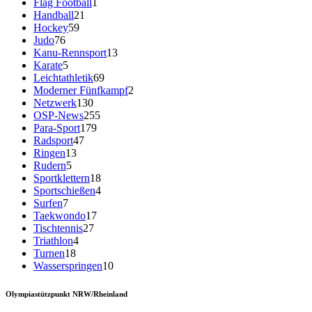
Flag Football
1
Handball
21
Hockey
59
Judo
76
Kanu-Rennsport
13
Karate
5
Leichtathletik
69
Moderner Fünfkampf
2
Netzwerk
130
OSP-News
255
Para-Sport
179
Radsport
47
Ringen
13
Rudern
5
Sportklettern
18
Sportschießen
4
Surfen
7
Taekwondo
17
Tischtennis
27
Triathlon
4
Turnen
18
Wasserspringen
10
Olympiastützpunkt NRW/Rheinland