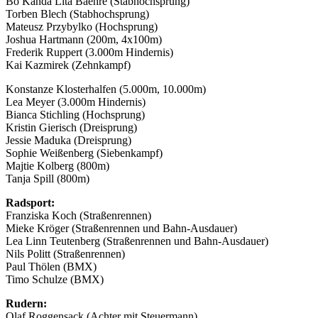
Bo Kanda Lita Baehre (Stabhochsprung)
Torben Blech (Stabhochsprung)
Mateusz Przybylko (Hochsprung)
Joshua Hartmann (200m, 4x100m)
Frederik Ruppert (3.000m Hindernis)
Kai Kazmirek (Zehnkampf)
Konstanze Klosterhalfen (5.000m, 10.000m)
Lea Meyer (3.000m Hindernis)
Bianca Stichling (Hochsprung)
Kristin Gierisch (Dreisprung)
Jessie Maduka (Dreisprung)
Sophie Weißenberg (Siebenkampf)
Majtie Kolberg (800m)
Tanja Spill (800m)
Radsport:
Franziska Koch (Straßenrennen)
Mieke Kröger (Straßenrennen und Bahn-Ausdauer)
Lea Linn Teutenberg (Straßenrennen und Bahn-Ausdauer)
Nils Politt (Straßenrennen)
Paul Thölen (BMX)
Timo Schulze (BMX)
Rudern:
Olaf Roggensack (Achter mit Steuermann)