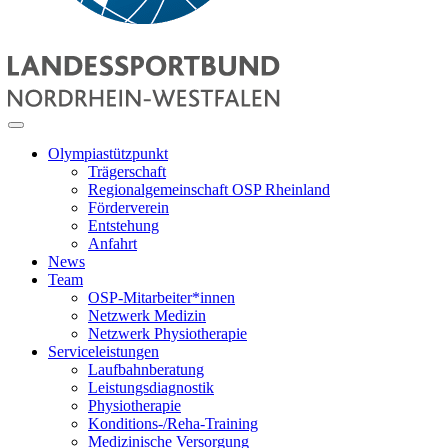
Olympiastützpunkt
Trägerschaft
Regionalgemeinschaft OSP Rheinland
Förderverein
Entstehung
Anfahrt
News
Team
OSP-Mitarbeiter*innen
Netzwerk Medizin
Netzwerk Physiotherapie
Serviceleistungen
Laufbahnberatung
Leistungsdiagnostik
Physiotherapie
Konditions-/Reha-Training
Medizinische Versorgung