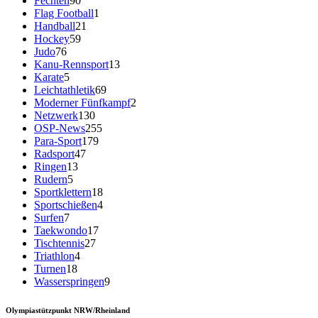
Fechten
90
Flag Football
1
Handball
21
Hockey
59
Judo
76
Kanu-Rennsport
13
Karate
5
Leichtathletik
69
Moderner Fünfkampf
2
Netzwerk
130
OSP-News
255
Para-Sport
179
Radsport
47
Ringen
13
Rudern
5
Sportklettern
18
Sportschießen
4
Surfen
7
Taekwondo
17
Tischtennis
27
Triathlon
4
Turnen
18
Wasserspringen
9
Olympiastützpunkt NRW/Rheinland