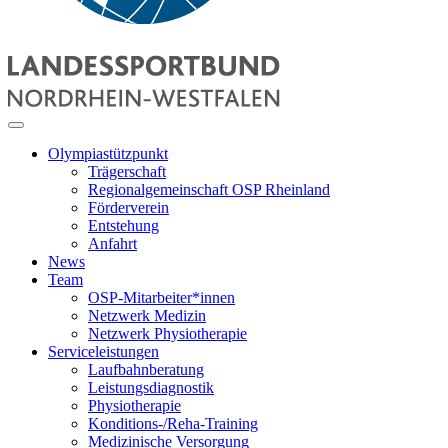
Olympiastützpunkt
Trägerschaft
Regionalgemeinschaft OSP Rheinland
Förderverein
Entstehung
Anfahrt
News
Team
OSP-Mitarbeiter*innen
Netzwerk Medizin
Netzwerk Physiotherapie
Serviceleistungen
Laufbahnberatung
Leistungsdiagnostik
Physiotherapie
Konditions-/Reha-Training
Medizinische Versorgung