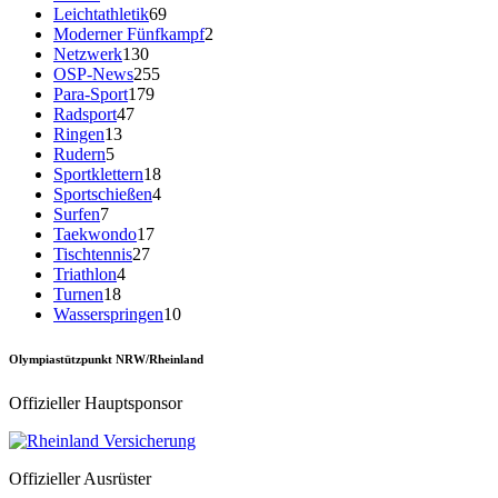
Leichtathletik
69
Moderner Fünfkampf
2
Netzwerk
130
OSP-News
255
Para-Sport
179
Radsport
47
Ringen
13
Rudern
5
Sportklettern
18
Sportschießen
4
Surfen
7
Taekwondo
17
Tischtennis
27
Triathlon
4
Turnen
18
Wasserspringen
10
Olympiastützpunkt NRW/Rheinland
Offizieller Hauptsponsor
Offizieller Ausrüster