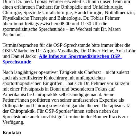
Durch Dr. med. Tobias Fehmer erweitert sich nun unser Team um
einen erfahrenen Facharzt für Orthopädie und Unfallchirurgie,
Chirurgie, Spezielle Unfallchirurgie, Handchirurgie, Notfallmedizin,
Physikalische Therapie und Balneologie. Dr. Tobias Fehmer
übernimmt freitags zwischen 08:00 und 11:30 Uhr die
sportmedizinische Sprechstunde – im Wechsel mit Dr. Maren
Pachutani.
Terminabsprachen für die OSP-Sprechstunde bitte immer über die
OSP-Mitarbeiter Dr. Argiris Vassiliadis, Dr. Oliver Heine, Anja Löhr
und Daniel Jacko:
Alle Infos zur Sportmedizinischen OSP-
Sprechstunde
Nach langjähriger operativer Tätigkeit als Chefarzt – nicht zuletzt
auch als zertifizierter Kniechirurg mit umfangreichen
sportorthopädischen Eingriffen – hat sich Dr. Fehmer vor kurzem
mit einer Privatpraxis in Bonn und besonderem Fokus auf
Amerikanische Chiropraktik selbstständig gemacht. Seine
Patient*innen profitieren von seiner umfassenden Expertise als
Orthopäde und Chirurg sowie dem ganzheitlichen Therapieansatz
der Chiropraktik. Für OSP-Sportler*innen stehen neben der
Sprechstunde auch kurzfristige Termine in der Bonner Praxis zur
Verfügung.
Kontakt: