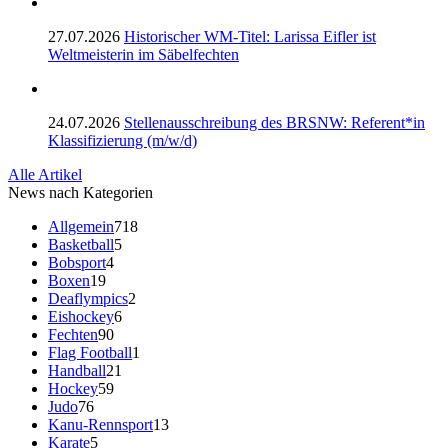
27.07.2026
Historischer WM-Titel: Larissa Eifler ist
Weltmeisterin im Säbelfechten
24.07.2026
Stellenausschreibung des BRSNW: Referent*in
Klassifizierung (m/w/d)
Alle Artikel
News nach Kategorien
Allgemein
718
Basketball
5
Bobsport
4
Boxen
19
Deaflympics
2
Eishockey
6
Fechten
90
Flag Football
1
Handball
21
Hockey
59
Judo
76
Kanu-Rennsport
13
Karate
5