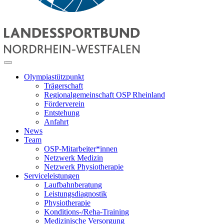
Olympiastützpunkt
Trägerschaft
Regionalgemeinschaft OSP Rheinland
Förderverein
Entstehung
Anfahrt
News
Team
OSP-Mitarbeiter*innen
Netzwerk Medizin
Netzwerk Physiotherapie
Serviceleistungen
Laufbahnberatung
Leistungsdiagnostik
Physiotherapie
Konditions-/Reha-Training
Medizinische Versorgung