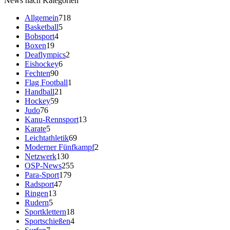
News nach Kategorien
Allgemein
718
Basketball
5
Bobsport
4
Boxen
19
Deaflympics
2
Eishockey
6
Fechten
90
Flag Football
1
Handball
21
Hockey
59
Judo
76
Kanu-Rennsport
13
Karate
5
Leichtathletik
69
Moderner Fünfkampf
2
Netzwerk
130
OSP-News
255
Para-Sport
179
Radsport
47
Ringen
13
Rudern
5
Sportklettern
18
Sportschießen
4