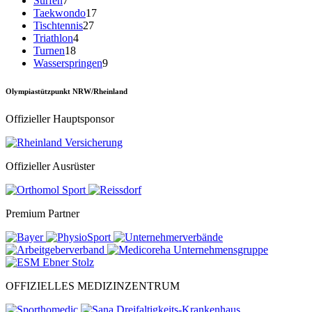
Surfen
7
Taekwondo
17
Tischtennis
27
Triathlon
4
Turnen
18
Wasserspringen
9
Olympiastützpunkt NRW/Rheinland
Offizieller Hauptsponsor
Offizieller Ausrüster
Premium Partner
OFFIZIELLES MEDIZINZENTRUM