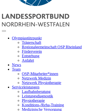
Olympiastützpunkt
Trägerschaft
Regionalgemeinschaft OSP Rheinland
Förderverein
Entstehung
Anfahrt
News
Team
OSP-Mitarbeiter*innen
Netzwerk Medizin
Netzwerk Physiotherapie
Serviceleistungen
Laufbahnberatung
Leistungsdiagnostik
Physiotherapie
Konditions-/Reha-Training
Medizinische Versorgung