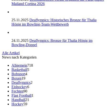
Mailand Cortina 2026
25.11.2025
Deaflympics: Historisches Bronze für Thalia
Hönig im Bowling-Team-Wettbewerb
24.11.2025
Deaflympics: Bronze für Thalia Hönig im
Bowling-Doppel
Alle Artikel
News nach Kategorien
Allgemein
718
Basketball
5
Bobsport
4
Boxen
19
Deaflympics
2
Eishockey
6
Fechten
90
Flag Football
1
Handball
21
Hockey
59