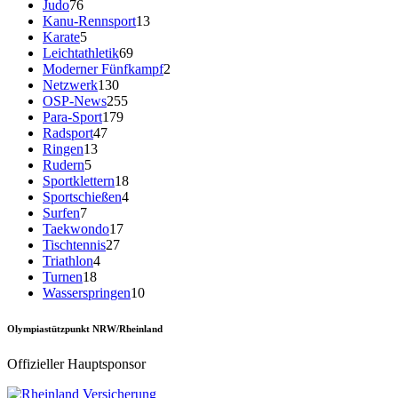
Judo
76
Kanu-Rennsport
13
Karate
5
Leichtathletik
69
Moderner Fünfkampf
2
Netzwerk
130
OSP-News
255
Para-Sport
179
Radsport
47
Ringen
13
Rudern
5
Sportklettern
18
Sportschießen
4
Surfen
7
Taekwondo
17
Tischtennis
27
Triathlon
4
Turnen
18
Wasserspringen
10
Olympiastützpunkt NRW/Rheinland
Offizieller Hauptsponsor