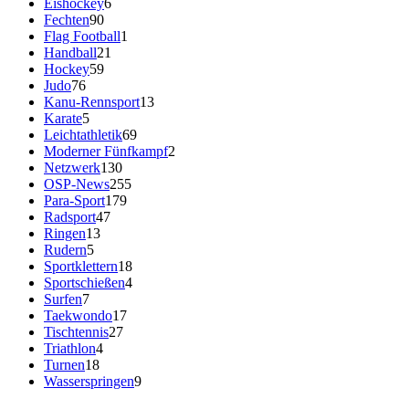
Eishockey
6
Fechten
90
Flag Football
1
Handball
21
Hockey
59
Judo
76
Kanu-Rennsport
13
Karate
5
Leichtathletik
69
Moderner Fünfkampf
2
Netzwerk
130
OSP-News
255
Para-Sport
179
Radsport
47
Ringen
13
Rudern
5
Sportklettern
18
Sportschießen
4
Surfen
7
Taekwondo
17
Tischtennis
27
Triathlon
4
Turnen
18
Wasserspringen
9