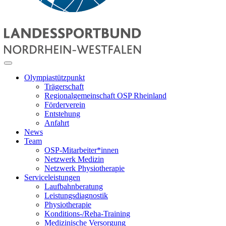
Olympiastützpunkt
Trägerschaft
Regionalgemeinschaft OSP Rheinland
Förderverein
Entstehung
Anfahrt
News
Team
OSP-Mitarbeiter*innen
Netzwerk Medizin
Netzwerk Physiotherapie
Serviceleistungen
Laufbahnberatung
Leistungsdiagnostik
Physiotherapie
Konditions-/Reha-Training
Medizinische Versorgung