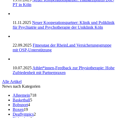
PT in Köln
11.11.2025
Neuer Kooperationspartner: Klinik und Poliklinik
für Psychiatrie und Psychotherapie der Uniklinik Köln
22.09.2025
Fitnesstag der RheinLand Versicherungsgruppe
mit OSP-Unterstützung
10.07.2025
Athlet*innen-Feedback zur Physiotherapie: Hohe
Zufriedenheit mit Partnerpraxen
Alle Artikel
News nach Kategorien
Allgemein
718
Basketball
5
Bobsport
4
Boxen
19
Deaflympics
2