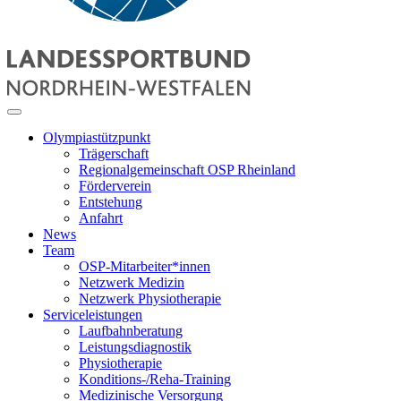
Olympiastützpunkt
Trägerschaft
Regionalgemeinschaft OSP Rheinland
Förderverein
Entstehung
Anfahrt
News
Team
OSP-Mitarbeiter*innen
Netzwerk Medizin
Netzwerk Physiotherapie
Serviceleistungen
Laufbahnberatung
Leistungsdiagnostik
Physiotherapie
Konditions-/Reha-Training
Medizinische Versorgung