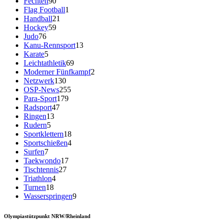
Fechten
90
Flag Football
1
Handball
21
Hockey
59
Judo
76
Kanu-Rennsport
13
Karate
5
Leichtathletik
69
Moderner Fünfkampf
2
Netzwerk
130
OSP-News
255
Para-Sport
179
Radsport
47
Ringen
13
Rudern
5
Sportklettern
18
Sportschießen
4
Surfen
7
Taekwondo
17
Tischtennis
27
Triathlon
4
Turnen
18
Wasserspringen
9
Olympiastützpunkt NRW/Rheinland