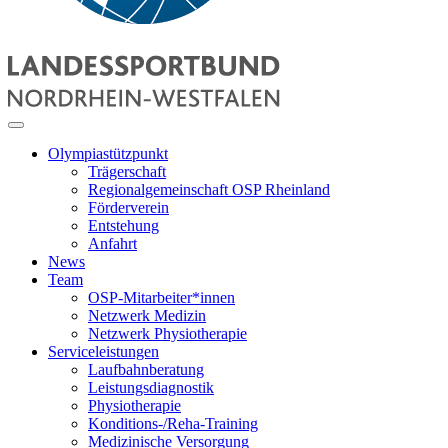
Olympiastützpunkt
Trägerschaft
Regionalgemeinschaft OSP Rheinland
Förderverein
Entstehung
Anfahrt
News
Team
OSP-Mitarbeiter*innen
Netzwerk Medizin
Netzwerk Physiotherapie
Serviceleistungen
Laufbahnberatung
Leistungsdiagnostik
Physiotherapie
Konditions-/Reha-Training
Medizinische Versorgung