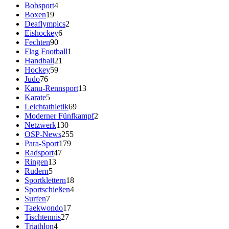
Bobsport
4
Boxen
19
Deaflympics
2
Eishockey
6
Fechten
90
Flag Football
1
Handball
21
Hockey
59
Judo
76
Kanu-Rennsport
13
Karate
5
Leichtathletik
69
Moderner Fünfkampf
2
Netzwerk
130
OSP-News
255
Para-Sport
179
Radsport
47
Ringen
13
Rudern
5
Sportklettern
18
Sportschießen
4
Surfen
7
Taekwondo
17
Tischtennis
27
Triathlon
4