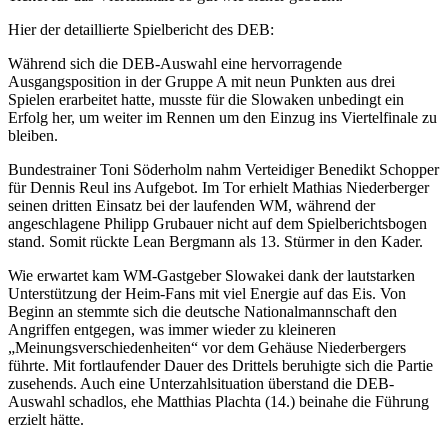
Hier der detaillierte Spielbericht des DEB:
Während sich die DEB-Auswahl eine hervorragende
Ausgangsposition in der Gruppe A mit neun Punkten aus drei
Spielen erarbeitet hatte, musste für die Slowaken unbedingt ein
Erfolg her, um weiter im Rennen um den Einzug ins Viertelfinale zu
bleiben.
Bundestrainer Toni Söderholm nahm Verteidiger Benedikt Schopper
für Dennis Reul ins Aufgebot. Im Tor erhielt Mathias Niederberger
seinen dritten Einsatz bei der laufenden WM, während der
angeschlagene Philipp Grubauer nicht auf dem Spielberichtsbogen
stand. Somit rückte Lean Bergmann als 13. Stürmer in den Kader.
Wie erwartet kam WM-Gastgeber Slowakei dank der lautstarken
Unterstützung der Heim-Fans mit viel Energie auf das Eis. Von
Beginn an stemmte sich die deutsche Nationalmannschaft den
Angriffen entgegen, was immer wieder zu kleineren
„Meinungsverschiedenheiten“ vor dem Gehäuse Niederbergers
führte. Mit fortlaufender Dauer des Drittels beruhigte sich die Partie
zusehends. Auch eine Unterzahlsituation überstand die DEB-
Auswahl schadlos, ehe Matthias Plachta (14.) beinahe die Führung
erzielt hätte.