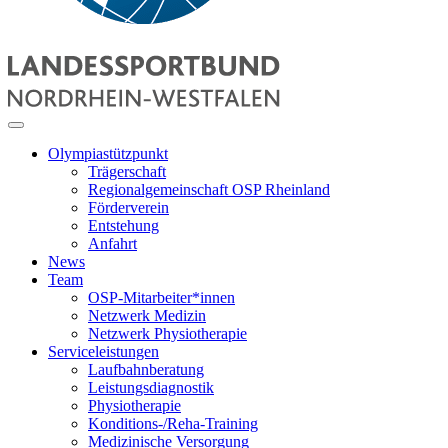
Olympiastützpunkt
Trägerschaft
Regionalgemeinschaft OSP Rheinland
Förderverein
Entstehung
Anfahrt
News
Team
OSP-Mitarbeiter*innen
Netzwerk Medizin
Netzwerk Physiotherapie
Serviceleistungen
Laufbahnberatung
Leistungsdiagnostik
Physiotherapie
Konditions-/Reha-Training
Medizinische Versorgung