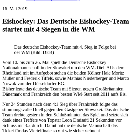
16. Mai 2019
Eishockey: Das Deutsche Eishockey-Team
startet mit 4 Siegen in die WM
Das deutsche Eishockey-Team mit 4. Sieg in Folge bei
der WM (Bild: DEB)
Vom 10. bis zum 26. Mai spielt die Deutsche Eishockey-
Nationalmannschaft in der Slowakei um den WM-Titel. AUs dem
Rheinland mit im Aufgebot stehen die beiden Kölner Haie Moritz
Müller und Frederik Tiffels, sowie Mathias Niederberger und Marco
Nowak von der Düsseldorfer EG.
Bisher legte das deutsche Team mit Siegen gegen Großbritannien,
Dänemark und Frankreich den besten WM-Start seit 2011 aufs Eis.
Nur 24 Stunden nach dem 4:1 Sieg über Frankreich folgte das
stimmungsvolle Duell gegen den Gastgeber Slowakei. Das deutsche
Team drehte gestern in den Schlußminuten das Spiel und setzte sich
dank eines Treffers von Topstar Leon Draisaitl 21 Sekunden vor
Schluss mit 3:2 durch. Damit hat die deutsche Mannschaft das
Ticket für das Viertelfinale so gut wie sicher gebucht.