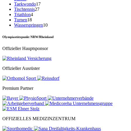
Taekwondo
17
Tischtennis
27
Triathlon
4
Turnen
18
Wasserspringen
10
Olympiastützpunkt NRW/Rheinland
Offizieller Hauptsponsor
Offizieller Ausrüster
Premium Partner
OFFIZIELLES MEDIZINZENTRUM