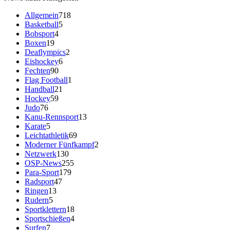
Allgemein
718
Basketball
5
Bobsport
4
Boxen
19
Deaflympics
2
Eishockey
6
Fechten
90
Flag Football
1
Handball
21
Hockey
59
Judo
76
Kanu-Rennsport
13
Karate
5
Leichtathletik
69
Moderner Fünfkampf
2
Netzwerk
130
OSP-News
255
Para-Sport
179
Radsport
47
Ringen
13
Rudern
5
Sportklettern
18
Sportschießen
4
Surfen
7