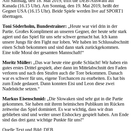
Am Samstag, den 18. Mai 2019, trifft die DEB-Auswahl auf
Kanada (16.15 Uhr). Am Sonntag, den 19. Mai 2019, heißt der
Gegner USA (16.15 Uhr). Beide Spiele werden live auf SPORT1
übertragen.
Toni Söderholm, Bundestrainer:
„Heute war viel drin in der
Partie. Großes Kompliment an unseren Gegner, der heute sehr stark
agiert und das Spiel für uns sehr schwer gemacht hat. Ich kann
unsere Jungs für den Fight nur loben. Wir haben im Schlussabschnitt
einen Schub bekommen und sind dann stark zurückgekommen.
Eine tolle Moral der gesamten Mannschaft!“
Moritz Müller:
„Das war heute eine große Schlacht! Wir haben ein
gutes erstes Drittel gespielt, aber dann im Mittelabschnitt den Faden
verloren und nach den Strafen auch die Tore bekommen. Danach
war es schwer für uns, eigene Torchancen zu erarbeiten. Es hat bis
zum Ende gedauert. Dann konnten Eisi und Leon diese zwei
Nadelstiche setzen.“
Markus Eisenschmid:
„Die Slowaken sind sehr gut in die Partie
gekommen. Sie haben mit ihrem heimischen Publikum im Rücken
zeitweise das Spiel dominiert. Es war wichtig, dass wir dran
geblieben sind und weiter unser Eishockey gespielt haben. Am Ende
sind das drei ganz wichtige Punkte für uns!“
Quelle Text und Bild: DEB