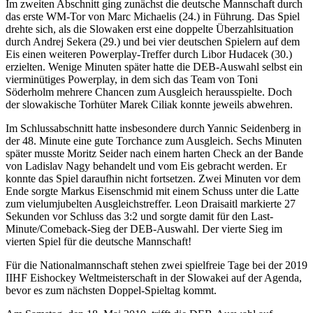
Im zweiten Abschnitt ging zunächst die deutsche Mannschaft durch
das erste WM-Tor von Marc Michaelis (24.) in Führung. Das Spiel
drehte sich, als die Slowaken erst eine doppelte Überzahlsituation
durch Andrej Sekera (29.) und bei vier deutschen Spielern auf dem
Eis einen weiteren Powerplay-Treffer durch Libor Hudacek (30.)
erzielten. Wenige Minuten später hatte die DEB-Auswahl selbst ein
vierminütiges Powerplay, in dem sich das Team von Toni
Söderholm mehrere Chancen zum Ausgleich herausspielte. Doch
der slowakische Torhüter Marek Ciliak konnte jeweils abwehren.
Im Schlussabschnitt hatte insbesondere durch Yannic Seidenberg in
der 48. Minute eine gute Torchance zum Ausgleich. Sechs Minuten
später musste Moritz Seider nach einem harten Check an der Bande
von Ladislav Nagy behandelt und vom Eis gebracht werden. Er
konnte das Spiel daraufhin nicht fortsetzen. Zwei Minuten vor dem
Ende sorgte Markus Eisenschmid mit einem Schuss unter die Latte
zum vielumjubelten Ausgleichstreffer. Leon Draisaitl markierte 27
Sekunden vor Schluss das 3:2 und sorgte damit für den Last-
Minute/Comeback-Sieg der DEB-Auswahl. Der vierte Sieg im
vierten Spiel für die deutsche Mannschaft!
Für die Nationalmannschaft stehen zwei spielfreie Tage bei der 2019
IIHF Eishockey Weltmeisterschaft in der Slowakei auf der Agenda,
bevor es zum nächsten Doppel-Spieltag kommt.