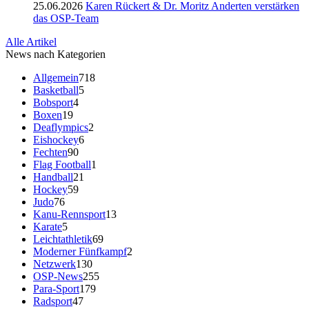
25.06.2026
Karen Rückert & Dr. Moritz Anderten verstärken
das OSP-Team
Alle Artikel
News nach Kategorien
Allgemein
718
Basketball
5
Bobsport
4
Boxen
19
Deaflympics
2
Eishockey
6
Fechten
90
Flag Football
1
Handball
21
Hockey
59
Judo
76
Kanu-Rennsport
13
Karate
5
Leichtathletik
69
Moderner Fünfkampf
2
Netzwerk
130
OSP-News
255
Para-Sport
179
Radsport
47