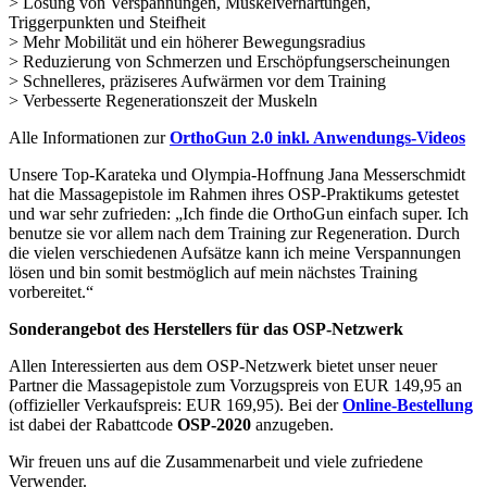
> Lösung von Verspannungen, Muskelverhärtungen,
Triggerpunkten und Steifheit
> Mehr Mobilität und ein höherer Bewegungsradius
> Reduzierung von Schmerzen und Erschöpfungserscheinungen
> Schnelleres, präziseres Aufwärmen vor dem Training
> Verbesserte Regenerationszeit der Muskeln
Alle Informationen zur
OrthoGun 2.0 inkl. Anwendungs-Videos
Unsere Top-Karateka und Olympia-Hoffnung Jana Messerschmidt
hat die Massagepistole im Rahmen ihres OSP-Praktikums getestet
und war sehr zufrieden: „Ich finde die OrthoGun einfach super. Ich
benutze sie vor allem nach dem Training zur Regeneration. Durch
die vielen verschiedenen Aufsätze kann ich meine Verspannungen
lösen und bin somit bestmöglich auf mein nächstes Training
vorbereitet.“
Sonderangebot des Herstellers für das OSP-Netzwerk
Allen Interessierten aus dem OSP-Netzwerk bietet unser neuer
Partner die Massagepistole zum Vorzugspreis von EUR 149,95 an
(offizieller Verkaufspreis: EUR 169,95). Bei der
Online-Bestellung
ist dabei der Rabattcode
OSP-2020
anzugeben.
Wir freuen uns auf die Zusammenarbeit und viele zufriedene
Verwender.