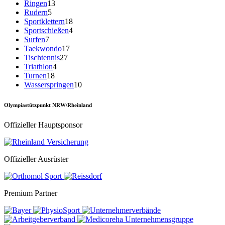
Ringen
13
Rudern
5
Sportklettern
18
Sportschießen
4
Surfen
7
Taekwondo
17
Tischtennis
27
Triathlon
4
Turnen
18
Wasserspringen
10
Olympiastützpunkt NRW/Rheinland
Offizieller Hauptsponsor
Offizieller Ausrüster
Premium Partner