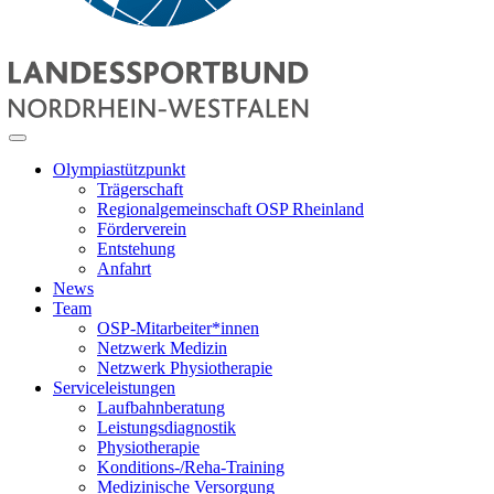
Olympiastützpunkt
Trägerschaft
Regionalgemeinschaft OSP Rheinland
Förderverein
Entstehung
Anfahrt
News
Team
OSP-Mitarbeiter*innen
Netzwerk Medizin
Netzwerk Physiotherapie
Serviceleistungen
Laufbahnberatung
Leistungsdiagnostik
Physiotherapie
Konditions-/Reha-Training
Medizinische Versorgung