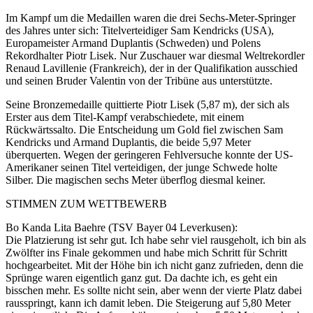
Im Kampf um die Medaillen waren die drei Sechs-Meter-Springer
des Jahres unter sich: Titelverteidiger Sam Kendricks (USA),
Europameister Armand Duplantis (Schweden) und Polens
Rekordhalter Piotr Lisek. Nur Zuschauer war diesmal Weltrekordler
Renaud Lavillenie (Frankreich), der in der Qualifikation ausschied
und seinen Bruder Valentin von der Tribüne aus unterstützte.
Seine Bronzemedaille quittierte Piotr Lisek (5,87 m), der sich als
Erster aus dem Titel-Kampf verabschiedete, mit einem
Rückwärtssalto. Die Entscheidung um Gold fiel zwischen Sam
Kendricks und Armand Duplantis, die beide 5,97 Meter
überquerten. Wegen der geringeren Fehlversuche konnte der US-
Amerikaner seinen Titel verteidigen, der junge Schwede holte
Silber. Die magischen sechs Meter überflog diesmal keiner.
STIMMEN ZUM WETTBEWERB
Bo Kanda Lita Baehre (TSV Bayer 04 Leverkusen):
Die Platzierung ist sehr gut. Ich habe sehr viel rausgeholt, ich bin als
Zwölfter ins Finale gekommen und habe mich Schritt für Schritt
hochgearbeitet. Mit der Höhe bin ich nicht ganz zufrieden, denn die
Sprünge waren eigentlich ganz gut. Da dachte ich, es geht ein
bisschen mehr. Es sollte nicht sein, aber wenn der vierte Platz dabei
rausspringt, kann ich damit leben. Die Steigerung auf 5,80 Meter