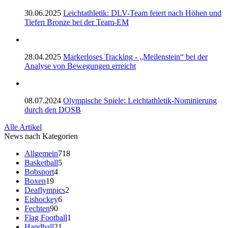
30.06.2025
Leichtathletik: DLV-Team feiert nach Höhen und
Tiefen Bronze bei der Team-EM
28.04.2025
Markerloses Tracking - „Meilenstein“ bei der
Analyse von Bewegungen erreicht
08.07.2024
Olympische Spiele: Leichtathletik-Nominierung
durch den DOSB
Alle Artikel
News nach Kategorien
Allgemein
718
Basketball
5
Bobsport
4
Boxen
19
Deaflympics
2
Eishockey
6
Fechten
90
Flag Football
1
Handball
21