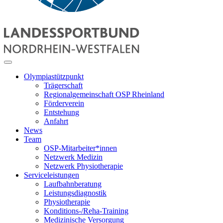
Olympiastützpunkt
Trägerschaft
Regionalgemeinschaft OSP Rheinland
Förderverein
Entstehung
Anfahrt
News
Team
OSP-Mitarbeiter*innen
Netzwerk Medizin
Netzwerk Physiotherapie
Serviceleistungen
Laufbahnberatung
Leistungsdiagnostik
Physiotherapie
Konditions-/Reha-Training
Medizinische Versorgung