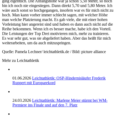
ging eigentlich. Die Anfangshöhe war ja schon 5,50 Meter, so hoch
bin ich noch nie eingestiegen. Dann direkt 5,70 und 5,80 Meter. Ich
wäre auch sonst so hochgegangen, insofern war es für mich nicht zu
hoch. Man kann vorher immer schlecht sagen, mit welcher Höhe
man welche Platzierung macht. Es gab viele, die mit einer hohen
Vorleistung hier angereist sind und haben es dann auch nicht auf die
Reihe bekommen. Wenn ich es besser mache, habe ich den Vorteil.
Die Leistungen der Top Drei motivieren mich, mehr zu trainieren.
Es war sehr gut, was sie abgeliefert haben. Aber das heißt für mich
weiterarbeiten, um da auch mitzuspringen.
Quelle: Pamela Lechner/ leichtathletik.de / Bild: picture alliance
Mehr zu Leichtathletik
01.06.2026
Leichtathletik: OSP-Hindernisläufer Frederik
Ruppert mit Europarekord
24.03.2026
Leichtathletik: Marlene Meier stürmt bei WM-
Premiere ins Finale und auf den 7. Platz