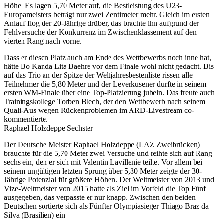
Höhe. Es lagen 5,70 Meter auf, die Bestleistung des U23-
Europameisters beträgt nur zwei Zentimeter mehr. Gleich im ersten
Anlauf flog der 20-Jährige drüber, das brachte ihn aufgrund der
Fehlversuche der Konkurrenz im Zwischenklassement auf den
vierten Rang nach vorne.
Dass er diesen Platz auch am Ende des Wettbewerbs noch inne hat,
hätte Bo Kanda Lita Baehre vor dem Finale wohl nicht gedacht. Bis
auf das Trio an der Spitze der Weltjahresbestenliste rissen alle
Teilnehmer die 5,80 Meter und der Leverkusener durfte in seinem
ersten WM-Finale über eine Top-Platzierung jubeln. Das freute auch
Trainingskollege Torben Blech, der den Wettbewerb nach seinem
Quali-Aus wegen Rückenproblemen im ARD-Livestream co-
kommentierte.
Raphael Holzdeppe Sechster
Der Deutsche Meister Raphael Holzdeppe (LAZ Zweibrücken)
brauchte für die 5,70 Meter zwei Versuche und reihte sich auf Rang
sechs ein, den er sich mit Valentin Lavillenie teilte. Vor allem bei
seinem ungültigen letzten Sprung über 5,80 Meter zeigte der 30-
Jährige Potenzial für größere Höhen. Der Weltmeister von 2013 und
Vize-Weltmeister von 2015 hatte als Ziel im Vorfeld die Top Fünf
ausgegeben, das verpasste er nur knapp. Zwischen den beiden
Deutschen sortierte sich als Fünfter Olympiasieger Thiago Braz da
Silva (Brasilien) ein.