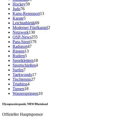
Hockey
59
Judo
76
Kanu-Rennsport
13
Karate
5
Leichtathletik
69
Moderner Fünfkampf
2
Netzwerk
130
OSP-News
255
Para-Sport
179
Radsport
47
Ringen
13
Rudern
5
Sportklettern
18
Sportschießen
4
Surfen
7
Taekwondo
17
Tischtennis
27
Triathlon
4
Turnen
18
Wasserspringen
10
Olympiastützpunkt NRW/Rheinland
Offizieller Hauptsponsor