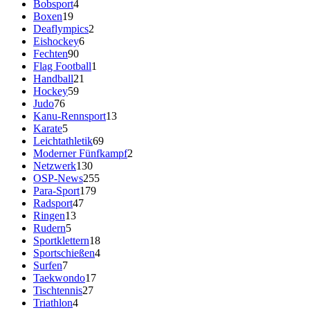
Bobsport
4
Boxen
19
Deaflympics
2
Eishockey
6
Fechten
90
Flag Football
1
Handball
21
Hockey
59
Judo
76
Kanu-Rennsport
13
Karate
5
Leichtathletik
69
Moderner Fünfkampf
2
Netzwerk
130
OSP-News
255
Para-Sport
179
Radsport
47
Ringen
13
Rudern
5
Sportklettern
18
Sportschießen
4
Surfen
7
Taekwondo
17
Tischtennis
27
Triathlon
4