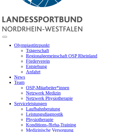
Olympiastützpunkt
Trägerschaft
Regionalgemeinschaft OSP Rheinland
Förderverein
Entstehung
Anfahrt
News
Team
OSP-Mitarbeiter*innen
Netzwerk Medizin
Netzwerk Physiotherapie
Serviceleistungen
Laufbahnberatung
Leistungsdiagnostik
Physiotherapie
Konditions-/Reha-Training
Medizinische Versorgung