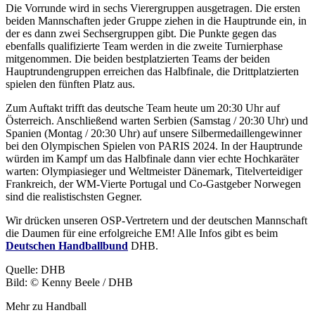
Die Vorrunde wird in sechs Vierergruppen ausgetragen. Die ersten
beiden Mannschaften jeder Gruppe ziehen in die Hauptrunde ein, in
der es dann zwei Sechsergruppen gibt. Die Punkte gegen das
ebenfalls qualifizierte Team werden in die zweite Turnierphase
mitgenommen. Die beiden bestplatzierten Teams der beiden
Hauptrundengruppen erreichen das Halbfinale, die Drittplatzierten
spielen den fünften Platz aus.
Zum Auftakt trifft das deutsche Team heute um 20:30 Uhr auf
Österreich. Anschließend warten Serbien (Samstag / 20:30 Uhr) und
Spanien (Montag / 20:30 Uhr) auf unsere Silbermedaillengewinner
bei den Olympischen Spielen von PARIS 2024. In der Hauptrunde
würden im Kampf um das Halbfinale dann vier echte Hochkaräter
warten: Olympiasieger und Weltmeister Dänemark, Titelverteidiger
Frankreich, der WM-Vierte Portugal und Co-Gastgeber Norwegen
sind die realistischsten Gegner.
Wir drücken unseren OSP-Vertretern und der deutschen Mannschaft
die Daumen für eine erfolgreiche EM! Alle Infos gibt es beim
Deutschen Handballbund
DHB.
Quelle: DHB
Bild: © Kenny Beele / DHB
Mehr zu Handball