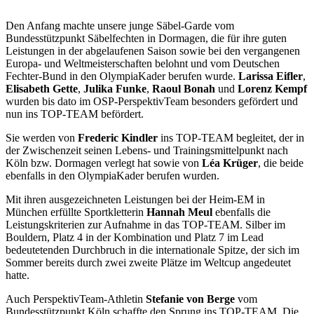
Den Anfang machte unsere junge Säbel-Garde vom
Bundesstützpunkt Säbelfechten in Dormagen, die für ihre guten
Leistungen in der abgelaufenen Saison sowie bei den vergangenen
Europa- und Weltmeisterschaften belohnt und vom Deutschen
Fechter-Bund in den OlympiaKader berufen wurde.
Larissa Eifler
,
Elisabeth Gette
,
Julika Funke
,
Raoul Bonah
und
Lorenz Kempf
wurden bis dato im OSP-PerspektivTeam besonders gefördert und
nun ins TOP-TEAM befördert.
Sie werden von
Frederic Kindler
ins TOP-TEAM begleitet, der in
der Zwischenzeit seinen Lebens- und Trainingsmittelpunkt nach
Köln bzw. Dormagen verlegt hat sowie von
Léa Krüger
, die beide
ebenfalls in den OlympiaKader berufen wurden.
Mit ihren ausgezeichneten Leistungen bei der Heim-EM in
München erfüllte Sportkletterin
Hannah Meul
ebenfalls die
Leistungskriterien zur Aufnahme in das TOP-TEAM. Silber im
Bouldern, Platz 4 in der Kombination und Platz 7 im Lead
bedeutetenden Durchbruch in die internationale Spitze, der sich im
Sommer bereits durch zwei zweite Plätze im Weltcup angedeutet
hatte.
Auch PerspektivTeam-Athletin
Stefanie von Berge
vom
Bundesstützpunkt Köln schaffte den Sprung ins TOP-TEAM. Die