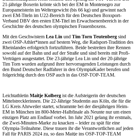
21-jährige Boxerin krönte sich bei der EM in Montenegro zur
Europameisterin im Weltergewicht (bis 66 kg) und gewinnt nach
zwei EM-Titeln im U22-Bereich für den Deutschen Boxsport-
Verband DBV den ersten EM-Titel im Erwachsenenbereich in der
Geschichte des deutschen olympischen Frauenboxens.
Mit den Geschwistern
Lea Lin
und
Tim Torn Teutenberg
sind
zwei OSP-Athlet*innen auf bestem Weg, die Radsport-Tradition des
Rheinlandes erfolgreich fortzuführen. Beide bestreiten ihre Rennen
sowohl auf der Bahn und auf der Straße und sind bereits mit Profi-
Verträgen ausgestattet. Die 23-jährige Lea Lin und der 20-jährige
Tim Torn wurden aufgrund ihrer hervorragenden Leistungen durch
den Bund Deutscher Radfahrer in den OlympiaKader berufen und
folgerichtig durch den OSP auch in das OSP-TOP-TEAM.
Leichtathletin
Maitje Kolberg
ist die Aufsteigerin der deutschen
Mittelstrecklerinnen. Die 22-Jährige Studentin aus Köln, die für die
LG Kreis Ahrweiler startet, schrammte bei der diesjährigen Heim-
EM in München im 800-Meter-Halbfinale als Neunte nur um einen
einzigen Platz am Endlauf vorbei. Im Jahr 2021 gelang ihr erstmals,
die Zwei-Minuten-Marke zu knacken – leider zu spät für eine
Olympia-Teilnahme. Diese trauen ihr die Verantwortlichen auf jeden
Fall für PARIS 2024 zu, so dass Maitje ins OSP-TOP-TEAM