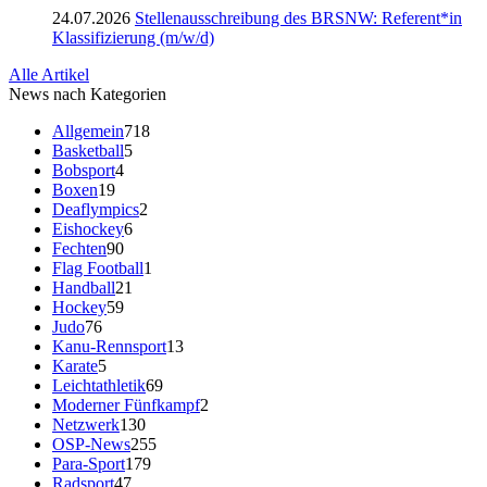
24.07.2026
Stellenausschreibung des BRSNW: Referent*in
Klassifizierung (m/w/d)
Alle Artikel
News nach Kategorien
Allgemein
718
Basketball
5
Bobsport
4
Boxen
19
Deaflympics
2
Eishockey
6
Fechten
90
Flag Football
1
Handball
21
Hockey
59
Judo
76
Kanu-Rennsport
13
Karate
5
Leichtathletik
69
Moderner Fünfkampf
2
Netzwerk
130
OSP-News
255
Para-Sport
179
Radsport
47