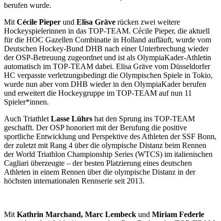
berufen wurde.
Mit
Cécile Pieper
und
Elisa Gräve
rücken zwei weitere
Hockeyspielerinnen in das TOP-TEAM. Cécile Pieper, die aktuell
für die HOC Gazellen Combinatie in Holland aufläuft, wurde vom
Deutschen Hockey-Bund DHB nach einer Unterbrechung wieder
der OSP-Betreuung zugeordnet und ist als OlympiaKader-Athletin
automatisch im TOP-TEAM dabei. Elisa Gräve vom Düsseldorfer
HC verpasste verletzungsbedingt die Olympischen Spiele in Tokio,
wurde nun aber vom DHB wieder in den OlympiaKader berufen
und erweitert die Hockeygruppe im TOP-TEAM auf nun 11
Spieler*innen.
Auch Triathlet
Lasse Lührs
hat den Sprung ins TOP-TEAM
geschafft. Der OSP honoriert mit der Berufung die positive
sportliche Entwicklung und Perspektive des Athleten der SSF Bonn,
der zuletzt mit Rang 4 über die olympische Distanz beim Rennen
der World Triathlon Championship Series (WTCS) im italienischen
Cagliari überzeugte – der besten Platzierung eines deutschen
Athleten in einem Rennen über die olympische Distanz in der
höchsten internationalen Rennserie seit 2013.
Mit
Kathrin Marchand,
Marc Lembeck
und
Miriam Federle