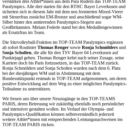
verstärken drei Athlet*innen aus dem Para Rudern das TOP-TEAM
Paralympics. Alle drei starten für den RTHC Bayer Leverkusen und
sicherten sich in diesem Jahr mit dem neu formierten Mixed-Vierer
mit Steuerfrau zunächst EM-Bronze und anschließend sogar WM-
Silber hinter den amtierenden Paralympics-Siegern aus
Großbritannien. Miriam Federle stand bei den Medaillengewinnen
als Ersatzfrau im Team.
Die Sitzvolleyball-Fraktion im TOP-TEAM Paralympics ergänzen
ab sofort Routinier
Thomas Renger
sowie
Ronja Schmölders
und
Sonja Scholten
, die alle für den TSV Bayer 04 Leverkusen auf
Punktejagd gehen. Thomas Renger kehrt nach seiner Zusage, seine
Karriere doch bis Paris fortzusetzen, in das TOP-TEAM zurück.
Ronja Schmölders und Sonja Scholten wurden nach dem 6. Platz
bei der diesjährigen WM und in Abstimmung mit dem
Bundesstützpunkt erstmals in TOP-TEAM aufgenommen, um deren
positive Entwicklung auf dem Weg zu einer möglichen Paralympics-
Teilnahme zu unterstützen.
Wir freuen uns über unsere Neuzugänge in den TOP-TEAMS
PARIS, deren Betreuung wir zukünftig ebenfalls noch persönlicher
und intensiver gestalten wollen. Im Verlauf der Olympia- und
Paralympics-Qualifikation können selbstverständlich jederzeit
weitere Athlet*innen mit entsprechenden Leistungsnachweisen ins
TOP-TEAM PARIS rücken.