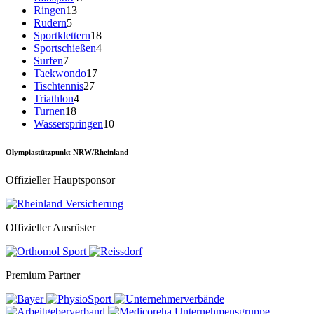
Ringen
13
Rudern
5
Sportklettern
18
Sportschießen
4
Surfen
7
Taekwondo
17
Tischtennis
27
Triathlon
4
Turnen
18
Wasserspringen
10
Olympiastützpunkt NRW/Rheinland
Offizieller Hauptsponsor
Offizieller Ausrüster
Premium Partner