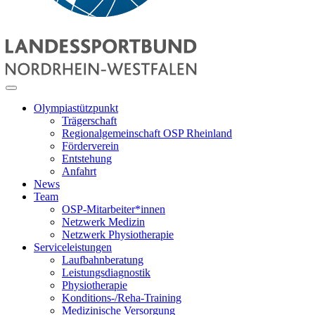
Olympiastützpunkt
Trägerschaft
Regionalgemeinschaft OSP Rheinland
Förderverein
Entstehung
Anfahrt
News
Team
OSP-Mitarbeiter*innen
Netzwerk Medizin
Netzwerk Physiotherapie
Serviceleistungen
Laufbahnberatung
Leistungsdiagnostik
Physiotherapie
Konditions-/Reha-Training
Medizinische Versorgung