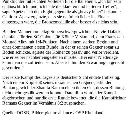
Punktrichter mit leichten Vorteilen für die Italienerin. „Ich bin sehr
enttäuscht. Ich fand, ich hatte die klareren und härteren Treffer“,
sagte Apetz nach dem Fight gegen die als „heavy hitter“ bekannte
Canfora. Apetz ergänzte, dass sie natürlich lieber ins Finale
eingezogen wäre, die Bronzemedaille aber besser als nichts sein.
Bei den Männern unterlag Superschwergewichtler Nelvie Tiafack,
ebenfalls für den SC Colonia 06 Köln e.V. startend, dem Franzosen
Mourad Aliev mit 1:4-Punkten. Nach einem starken Beginn und
einer dominanten ersten Runde, in der er seinen Gegner sogar zu
Boden schickte, agierte der Kölner zu passiv und verlor verdient,
wie er selber nachher eingestehen musste. „Bei einer Niederlage
kann man nie zufrieden sein. Aber ich bin den Erwartungen gerecht
geworden.“
Der letzte Kampf des Tages aus deutscher Sicht endete frühzeitig.
Nach einem Kopfstoß seines ukrainischen Gegners, erlitt der
Bantamgewichtler Sharafa Raman einen tiefen Cut, dessen Blutung
nicht mehr gestillt werden konnte. Daraufhin wurde der Kampf
abgebrochen und nur die erste Runde bewertet, die die Kampfrichter
Ramans Gegner im Verhältnis 3:2 zusprachen.
Quelle: DOSB, Bilder: picture alliance / OSP Rheinland