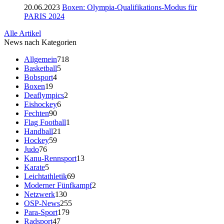
20.06.2023
Boxen: Olympia-Qualifikations-Modus für
PARIS 2024
Alle Artikel
News nach Kategorien
Allgemein
718
Basketball
5
Bobsport
4
Boxen
19
Deaflympics
2
Eishockey
6
Fechten
90
Flag Football
1
Handball
21
Hockey
59
Judo
76
Kanu-Rennsport
13
Karate
5
Leichtathletik
69
Moderner Fünfkampf
2
Netzwerk
130
OSP-News
255
Para-Sport
179
Radsport
47