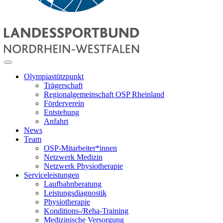
Olympiastützpunkt
Trägerschaft
Regionalgemeinschaft OSP Rheinland
Förderverein
Entstehung
Anfahrt
News
Team
OSP-Mitarbeiter*innen
Netzwerk Medizin
Netzwerk Physiotherapie
Serviceleistungen
Laufbahnberatung
Leistungsdiagnostik
Physiotherapie
Konditions-/Reha-Training
Medizinische Versorgung