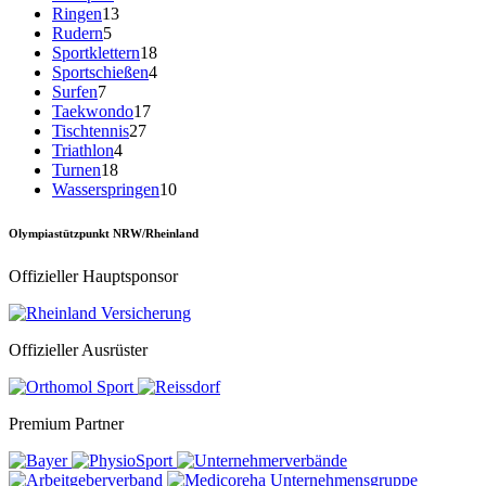
Ringen
13
Rudern
5
Sportklettern
18
Sportschießen
4
Surfen
7
Taekwondo
17
Tischtennis
27
Triathlon
4
Turnen
18
Wasserspringen
10
Olympiastützpunkt NRW/Rheinland
Offizieller Hauptsponsor
Offizieller Ausrüster
Premium Partner