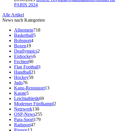
PARIS 2024
Alle Artikel
News nach Kategorien
Allgemein
718
Basketball
5
Bobsport
4
Boxen
19
Deaflympics
2
Eishockey
6
Fechten
90
Flag Football
1
Handball
21
Hockey
59
Judo
76
Kanu-Rennsport
13
Karate
5
Leichtathletik
69
Moderner Fünfkampf
2
Netzwerk
130
OSP-News
255
Para-Sport
179
Radsport
47
Ringen
13