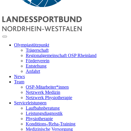
Olympiastützpunkt
Trägerschaft
Regionalgemeinschaft OSP Rheinland
Förderverein
Entstehung
Anfahrt
News
Team
OSP-Mitarbeiter*innen
Netzwerk Medizin
Netzwerk Physiotherapie
Serviceleistungen
Laufbahnberatung
Leistungsdiagnostik
Physiotherapie
Konditions-/Reha-Training
Medizinische Versorgung