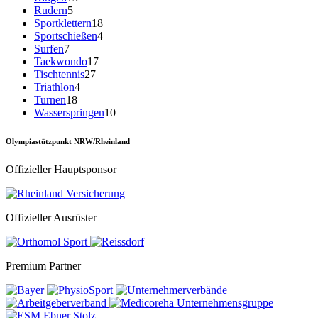
Rudern
5
Sportklettern
18
Sportschießen
4
Surfen
7
Taekwondo
17
Tischtennis
27
Triathlon
4
Turnen
18
Wasserspringen
10
Olympiastützpunkt NRW/Rheinland
Offizieller Hauptsponsor
Offizieller Ausrüster
Premium Partner