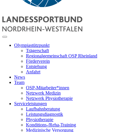
Olympiastützpunkt
Trägerschaft
Regionalgemeinschaft OSP Rheinland
Förderverein
Entstehung
Anfahrt
News
Team
OSP-Mitarbeiter*innen
Netzwerk Medizin
Netzwerk Physiotherapie
Serviceleistungen
Laufbahnberatung
Leistungsdiagnostik
Physiotherapie
Konditions-/Reha-Training
Medizinische Versorgung