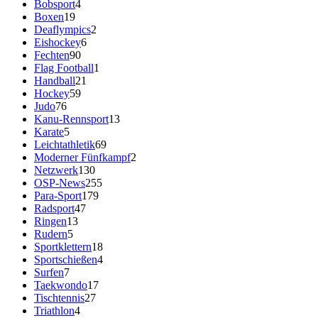
Bobsport
4
Boxen
19
Deaflympics
2
Eishockey
6
Fechten
90
Flag Football
1
Handball
21
Hockey
59
Judo
76
Kanu-Rennsport
13
Karate
5
Leichtathletik
69
Moderner Fünfkampf
2
Netzwerk
130
OSP-News
255
Para-Sport
179
Radsport
47
Ringen
13
Rudern
5
Sportklettern
18
Sportschießen
4
Surfen
7
Taekwondo
17
Tischtennis
27
Triathlon
4