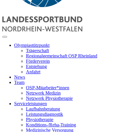
Olympiastützpunkt
Trägerschaft
Regionalgemeinschaft OSP Rheinland
Förderverein
Entstehung
Anfahrt
News
Team
OSP-Mitarbeiter*innen
Netzwerk Medizin
Netzwerk Physiotherapie
Serviceleistungen
Laufbahnberatung
Leistungsdiagnostik
Physiotherapie
Konditions-/Reha-Training
Medizinische Versorgung