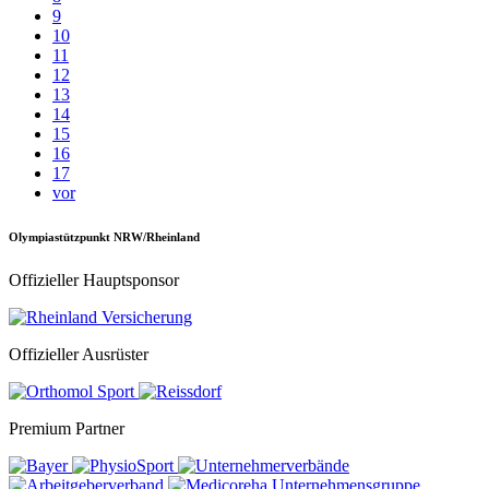
9
10
11
12
13
14
15
16
17
vor
Olympiastützpunkt NRW/Rheinland
Offizieller Hauptsponsor
Offizieller Ausrüster
Premium Partner