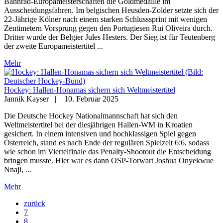
Bahnrad-Europameisterschaften die Goldmedaille im
Ausscheidungsfahren. Im belgischen Heusden-Zolder setzte sich der
22-Jährige Kölner nach einem starken Schlusssprint mit wenigen
Zentimetern Vorsprung gegen den Portugiesen Rui Oliveira durch.
Dritter wurde der Belgier Jules Hesters. Der Sieg ist für Teutenberg
der zweite Europameistertitel ...
Mehr
Hockey: Hallen-Honamas sichern sich Weltmeistertitel
Jannik Kayser
|
10. Februar 2025
Die Deutsche Hockey Nationalmannschaft hat sich den
Weltmeistertitel bei der diesjährigen Hallen-WM in Kroatien
gesichert. In einem intensiven und hochklassigen Spiel gegen
Österreich, stand es nach Ende der regulären Spielzeit 6:6, sodass
wie schon im Viertelfinale das Penalty-Shootout die Entscheidung
bringen musste. Hier war es dann OSP-Torwart Joshua Onyekwue
Nnaji, ...
Mehr
zurück
7
8