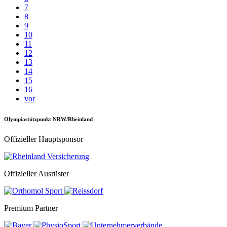
7
8
9
10
11
12
13
14
15
16
vor
Olympiastützpunkt NRW/Rheinland
Offizieller Hauptsponsor
Offizieller Ausrüster
Premium Partner