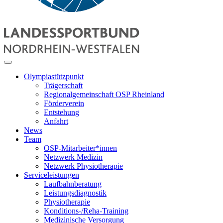
Olympiastützpunkt
Trägerschaft
Regionalgemeinschaft OSP Rheinland
Förderverein
Entstehung
Anfahrt
News
Team
OSP-Mitarbeiter*innen
Netzwerk Medizin
Netzwerk Physiotherapie
Serviceleistungen
Laufbahnberatung
Leistungsdiagnostik
Physiotherapie
Konditions-/Reha-Training
Medizinische Versorgung