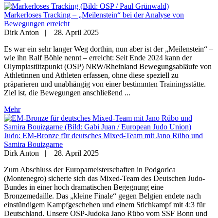
Markerloses Tracking – „Meilenstein“ bei der Analyse von
Bewegungen erreicht
Dirk Anton
|
28. April 2025
Es war ein sehr langer Weg dorthin, nun aber ist der „Meilenstein“ –
wie ihn Ralf Böhle nennt – erreicht: Seit Ende 2024 kann der
Olympiastützpunkt (OSP) NRW/Rheinland Bewegungsabläufe von
Athletinnen und Athleten erfassen, ohne diese speziell zu
präparieren und unabhängig von einer bestimmten Trainingsstätte.
Ziel ist, die Bewegungen anschließend ...
Mehr
Judo: EM-Bronze für deutsches Mixed-Team mit Jano Rübo und
Samira Bouizgarne
Dirk Anton
|
28. April 2025
Zum Abschluss der Europameisterschaften in Podgorica
(Montenegro) sicherte sich das Mixed-Team des Deutschen Judo-
Bundes in einer hoch dramatischen Begegnung eine
Bronzemedaille. Das „kleine Finale“ gegen Belgien endete nach
einstündigem Kampfgeschehen und einem Stichkampf mit 4:3 für
Deutschland. Unsere OSP-Judoka Jano Rübo vom SSF Bonn und