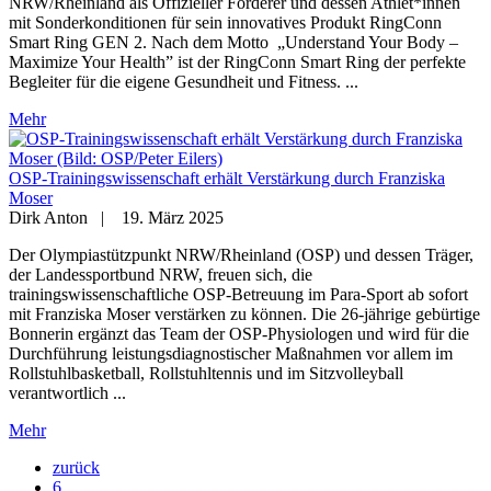
NRW/Rheinland als Offizieller Förderer und dessen Athlet*innen
mit Sonderkonditionen für sein innovatives Produkt RingConn
Smart Ring GEN 2. Nach dem Motto „Understand Your Body –
Maximize Your Health” ist der RingConn Smart Ring der perfekte
Begleiter für die eigene Gesundheit und Fitness. ...
Mehr
OSP-Trainingswissenschaft erhält Verstärkung durch Franziska
Moser
Dirk Anton
|
19. März 2025
Der Olympiastützpunkt NRW/Rheinland (OSP) und dessen Träger,
der Landessportbund NRW, freuen sich, die
trainingswissenschaftliche OSP-Betreuung im Para-Sport ab sofort
mit Franziska Moser verstärken zu können. Die 26-jährige gebürtige
Bonnerin ergänzt das Team der OSP-Physiologen und wird für die
Durchführung leistungsdiagnostischer Maßnahmen vor allem im
Rollstuhlbasketball, Rollstuhltennis und im Sitzvolleyball
verantwortlich ...
Mehr
zurück
6