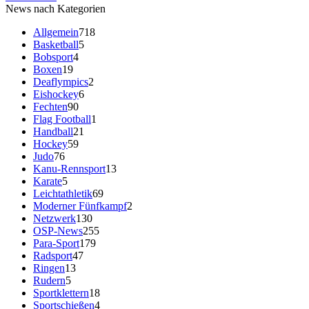
News nach Kategorien
Allgemein
718
Basketball
5
Bobsport
4
Boxen
19
Deaflympics
2
Eishockey
6
Fechten
90
Flag Football
1
Handball
21
Hockey
59
Judo
76
Kanu-Rennsport
13
Karate
5
Leichtathletik
69
Moderner Fünfkampf
2
Netzwerk
130
OSP-News
255
Para-Sport
179
Radsport
47
Ringen
13
Rudern
5
Sportklettern
18
Sportschießen
4