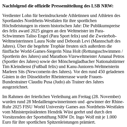
Nachfolgend die offizielle Pressemitteilung des LSB NRW:
Verdienter Lohn für beeindruckende Athletinnen und Athleten des
Sportlandes Nordrhein-Westfalen für ihre sportlichen
Höchstleistungen in einem historischen Jahr: Die Publikumspreise
des felix award 2025 gingen an den Weltmeister im Para-
Schwimmen Taliso Engel (Para Sport felix) und die Zweierbob-
Weltmeisterinnen Laura Nolte und Deborah Levi (Mannschaft des
Jahres). Über die begehrte Trophäe freuten sich außerdem die
fünffache World-Games-Siegerin Nina Holt (Rettungsschwimmen /
Sportlerin des Jahres) und Marathon-Vizeweltmeister Amanal Petros
(Sportler des Jahres) sowie der Mönchengladbacher Nationalstürmer
Tim Kleindienst (Fußball felix) und Kanu-Junioren-Weltmeisterin
Marleen Sits (Newcomerin des Jahres). Vor den rund 450 geladenen
Gästen in der Düsseldorfer Rheinterrasse wurde Frauen-
Bundestrainer Claudiu Pusa (Judo) als Trainer des Jahres
ausgezeichnet.
Im Rahmen der feierlichen Verleihung am Freitag (28. November)
wurden rund 28 Medaillengewinnerinnen und -gewinner der Rhine-
Ruhr 2025 FISU World University Games aus Nordrhein-Westfalen
vom Ministerpräsidenten Hendrik Wüst geehrt und durch den
Vorsitzenden der Sportstiftung NRW Dr. Ingo Wolf mit je 1.000
Euro für ihre sportlichen Spitzenleistungen prämiert.