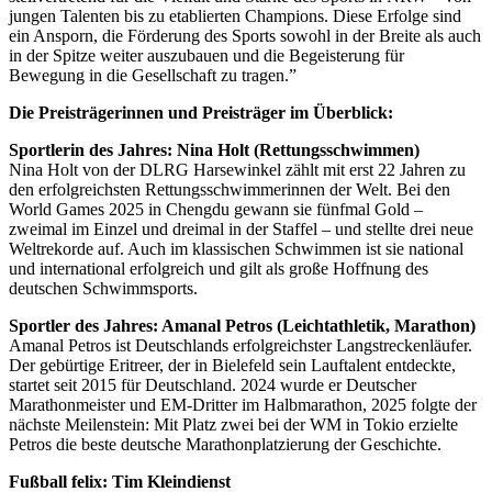
jungen Talenten bis zu etablierten Champions. Diese Erfolge sind
ein Ansporn, die Förderung des Sports sowohl in der Breite als auch
in der Spitze weiter auszubauen und die Begeisterung für
Bewegung in die Gesellschaft zu tragen.”
Die Preisträgerinnen und Preisträger im Überblick:
Sportlerin des Jahres: Nina Holt (Rettungsschwimmen)
Nina Holt von der DLRG Harsewinkel zählt mit erst 22 Jahren zu
den erfolgreichsten Rettungsschwimmerinnen der Welt. Bei den
World Games 2025 in Chengdu gewann sie fünfmal Gold –
zweimal im Einzel und dreimal in der Staffel – und stellte drei neue
Weltrekorde auf. Auch im klassischen Schwimmen ist sie national
und international erfolgreich und gilt als große Hoffnung des
deutschen Schwimmsports.
Sportler des Jahres: Amanal Petros (Leichtathletik, Marathon)
Amanal Petros ist Deutschlands erfolgreichster Langstreckenläufer.
Der gebürtige Eritreer, der in Bielefeld sein Lauftalent entdeckte,
startet seit 2015 für Deutschland. 2024 wurde er Deutscher
Marathonmeister und EM-Dritter im Halbmarathon, 2025 folgte der
nächste Meilenstein: Mit Platz zwei bei der WM in Tokio erzielte
Petros die beste deutsche Marathonplatzierung der Geschichte.
Fußball felix: Tim Kleindienst