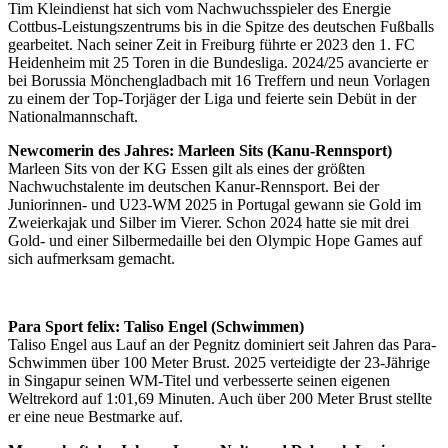
Tim Kleindienst hat sich vom Nachwuchsspieler des Energie
Cottbus-Leistungszentrums bis in die Spitze des deutschen Fußballs
gearbeitet. Nach seiner Zeit in Freiburg führte er 2023 den 1. FC
Heidenheim mit 25 Toren in die Bundesliga. 2024/25 avancierte er
bei Borussia Mönchengladbach mit 16 Treffern und neun Vorlagen
zu einem der Top-Torjäger der Liga und feierte sein Debüt in der
Nationalmannschaft.
Newcomerin des Jahres: Marleen Sits (Kanu-Rennsport)
Marleen Sits von der KG Essen gilt als eines der größten
Nachwuchstalente im deutschen Kanur-Rennsport. Bei der
Juniorinnen- und U23-WM 2025 in Portugal gewann sie Gold im
Zweierkajak und Silber im Vierer. Schon 2024 hatte sie mit drei
Gold- und einer Silbermedaille bei den Olympic Hope Games auf
sich aufmerksam gemacht.
Para Sport felix: Taliso Engel (Schwimmen)
Taliso Engel aus Lauf an der Pegnitz dominiert seit Jahren das Para-
Schwimmen über 100 Meter Brust. 2025 verteidigte der 23-Jährige
in Singapur seinen WM-Titel und verbesserte seinen eigenen
Weltrekord auf 1:01,69 Minuten. Auch über 200 Meter Brust stellte
er eine neue Bestmarke auf.