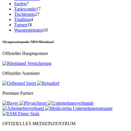
Surfen
7
Taekwondo
17
Tischtennis
27
Triathlon
4
Turnen
18
Wasserspringen
10
Olympiastützpunkt NRW/Rheinland
Offizieller Hauptsponsor
Offizieller Ausrüster
Premium Partner
OFFIZIELLES MEDIZINZENTRUM