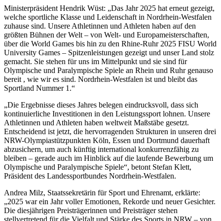
Ministerpräsident Hendrik Wüst: „Das Jahr 2025 hat erneut gezeigt,
welche sportliche Klasse und Leidenschaft in Nordrhein-Westfalen
zuhause sind. Unsere Athletinnen und Athleten haben auf den
größten Bühnen der Welt – von Welt- und Europameisterschaften,
über die World Games bis hin zu den Rhine-Ruhr 2025 FISU World
University Games – Spitzenleistungen gezeigt und unser Land stolz
gemacht. Sie stehen für uns im Mittelpunkt und sie sind für
Olympische und Paralympische Spiele an Rhein und Ruhr genauso
bereit , wie wir es sind. Nordrhein-Westfalen ist und bleibt das
Sportland Nummer 1.“
„Die Ergebnisse dieses Jahres belegen eindrucksvoll, dass sich
kontinuierliche Investitionen in den Leistungssport lohnen. Unsere
Athletinnen und Athleten haben weltweit Maßstäbe gesetzt.
Entscheidend ist jetzt, die hervorragenden Strukturen in unseren drei
NRW-Olympiastützpunkten Köln, Essen und Dortmund dauerhaft
abzusichern, um auch künftig international konkurrenzfähig zu
bleiben – gerade auch im Hinblick auf die laufende Bewerbung um
Olympische und Paralympische Spiele“, betont Stefan Klett,
Präsident des Landessportbundes Nordrhein-Westfalen.
Andrea Milz, Staatssekretärin für Sport und Ehrenamt, erklärte:
„2025 war ein Jahr voller Emotionen, Rekorde und neuer Gesichter.
Die diesjährigen Preisträgerinnen und Preisträger stehen
stellvertretend für die Vielfalt und Stärke des Sports in NRW – von