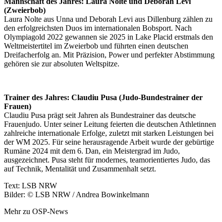
Mannschaft des Jahres: Laura Nolte und Deborah Levi
(Zweierbob)
Laura Nolte aus Unna und Deborah Levi aus Dillenburg zählen zu
den erfolgreichsten Duos im internationalen Bobsport. Nach
Olympiagold 2022 gewannen sie 2025 in Lake Placid erstmals den
Weltmeistertitel im Zweierbob und führten einen deutschen
Dreifacherfolg an. Mit Präzision, Power und perfekter Abstimmung
gehören sie zur absoluten Weltspitze.
Trainer des Jahres: Claudiu Pusa (Judo-Bundestrainer der
Frauen)
Claudiu Pusa prägt seit Jahren als Bundestrainer das deutsche
Frauenjudo. Unter seiner Leitung feierten die deutschen Athletinnen
zahlreiche internationale Erfolge, zuletzt mit starken Leistungen bei
der WM 2025. Für seine herausragende Arbeit wurde der gebürtige
Rumäne 2024 mit dem 6. Dan, ein Meistergrad im Judo,
ausgezeichnet. Pusa steht für modernes, teamorientiertes Judo, das
auf Technik, Mentalität und Zusammenhalt setzt.
Text: LSB NRW
Bilder: © LSB NRW / Andrea Bowinkelmann
Mehr zu OSP-News