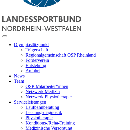
Olympiastützpunkt
Trägerschaft
Regionalgemeinschaft OSP Rheinland
Förderverein
Entstehung
Anfahrt
News
Team
OSP-Mitarbeiter*innen
Netzwerk Medizin
Netzwerk Physiotherapie
Serviceleistungen
Laufbahnberatung
Leistungsdiagnostik
Physiotherapie
Konditions-/Reha-Training
Medizinische Versorgung