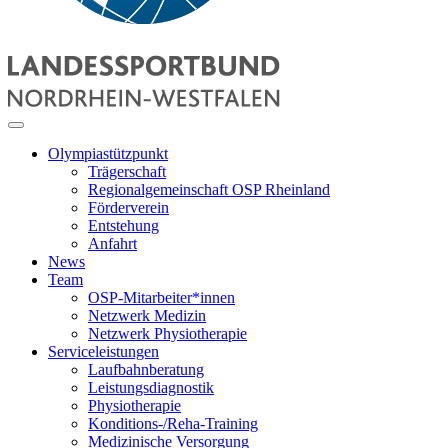
Olympiastützpunkt
Trägerschaft
Regionalgemeinschaft OSP Rheinland
Förderverein
Entstehung
Anfahrt
News
Team
OSP-Mitarbeiter*innen
Netzwerk Medizin
Netzwerk Physiotherapie
Serviceleistungen
Laufbahnberatung
Leistungsdiagnostik
Physiotherapie
Konditions-/Reha-Training
Medizinische Versorgung