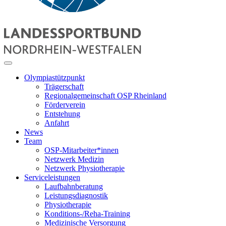
Olympiastützpunkt
Trägerschaft
Regionalgemeinschaft OSP Rheinland
Förderverein
Entstehung
Anfahrt
News
Team
OSP-Mitarbeiter*innen
Netzwerk Medizin
Netzwerk Physiotherapie
Serviceleistungen
Laufbahnberatung
Leistungsdiagnostik
Physiotherapie
Konditions-/Reha-Training
Medizinische Versorgung