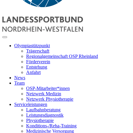
Olympiastützpunkt
Trägerschaft
Regionalgemeinschaft OSP Rheinland
Förderverein
Entstehung
Anfahrt
News
Team
OSP-Mitarbeiter*innen
Netzwerk Medizin
Netzwerk Physiotherapie
Serviceleistungen
Laufbahnberatung
Leistungsdiagnostik
Physiotherapie
Konditions-/Reha-Training
Medizinische Versorgung