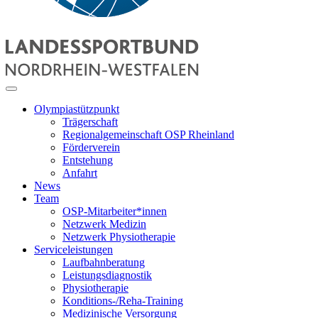
Olympiastützpunkt
Trägerschaft
Regionalgemeinschaft OSP Rheinland
Förderverein
Entstehung
Anfahrt
News
Team
OSP-Mitarbeiter*innen
Netzwerk Medizin
Netzwerk Physiotherapie
Serviceleistungen
Laufbahnberatung
Leistungsdiagnostik
Physiotherapie
Konditions-/Reha-Training
Medizinische Versorgung