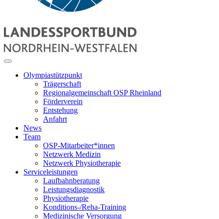
Olympiastützpunkt
Trägerschaft
Regionalgemeinschaft OSP Rheinland
Förderverein
Entstehung
Anfahrt
News
Team
OSP-Mitarbeiter*innen
Netzwerk Medizin
Netzwerk Physiotherapie
Serviceleistungen
Laufbahnberatung
Leistungsdiagnostik
Physiotherapie
Konditions-/Reha-Training
Medizinische Versorgung